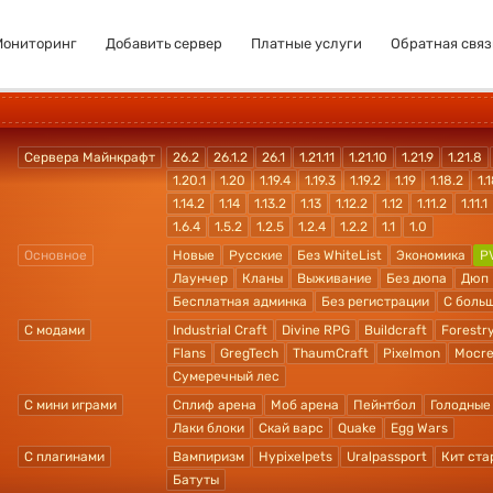
Мониторинг
Добавить сервер
Платные услуги
Обратная связ
Сервера Майнкрафт
26.2
26.1.2
26.1
1.21.11
1.21.10
1.21.9
1.21.8
1.20.1
1.20
1.19.4
1.19.3
1.19.2
1.19
1.18.2
1.1
1.14.2
1.14
1.13.2
1.13
1.12.2
1.12
1.11.2
1.11.1
1.6.4
1.5.2
1.2.5
1.2.4
1.2.2
1.1
1.0
Основное
Новые
Русские
Без WhiteList
Экономика
P
Лаунчер
Кланы
Выживание
Без дюпа
Дюп
Бесплатная админка
Без регистрации
С боль
С модами
Industrial Craft
Divine RPG
Buildcraft
Forestr
Flans
GregTech
ThaumCraft
Pixelmon
Mocre
Сумеречный лес
С мини играми
Сплиф арена
Моб арена
Пейнтбол
Голодные
Лаки блоки
Скай варс
Quake
Egg Wars
С плагинами
Вампиризм
Hypixelpets
Uralpassport
Кит ста
Батуты