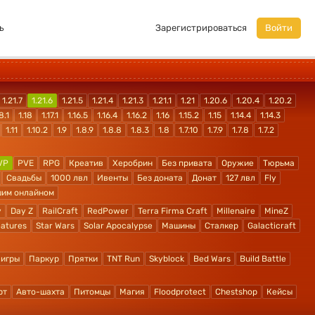
ь
Зарегистрироваться
Войти
1.21.7
1.21.6
1.21.5
1.21.4
1.21.3
1.21.1
1.21
1.20.6
1.20.4
1.20.2
8.1
1.18
1.17.1
1.16.5
1.16.4
1.16.2
1.16
1.15.2
1.15
1.14.4
1.14.3
1.11
1.10.2
1.9
1.8.9
1.8.8
1.8.3
1.8
1.7.10
1.7.9
1.7.8
1.7.2
VP
PVE
RPG
Креатив
Херобрин
Без привата
Оружие
Тюрьма
Свадьбы
1000 лвл
Ивенты
Без доната
Донат
127 лвл
Fly
шим онлайном
y
Day Z
RailCraft
RedPower
Terra Firma Craft
Millenaire
MineZ
atures
Star Wars
Solar Apocalypse
Машины
Сталкер
Galacticraft
 игры
Паркур
Прятки
TNT Run
Skyblock
Bed Wars
Build Battle
рт
Авто-шахта
Питомцы
Магия
Floodprotect
Chestshop
Кейсы