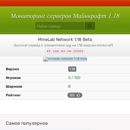
С плагинами
Вампиризм
Hypixelpets
Uralpassport
Кит старт
Build Battle
Лаки блоки
Скай варс
Quake
Egg Wars
Сумеречный лес
Авто-шахта
Питомцы
Магия
Floodprotect
Chestshop
Кейсы
Батуты
Мониторинг серверов Майнкрафт 1.18
MineLab Network 1.18 Beta
survival сервер с элементами rpg на 1.18 версии minecraft
65.108.83.49:25565
1.18
0 / 100
0
80
Самое популярное