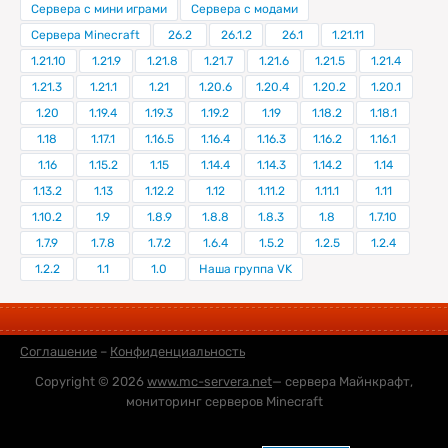
Сервера с мини играми
Сервера с модами
Сервера Minecraft
26.2
26.1.2
26.1
1.21.11
1.21.10
1.21.9
1.21.8
1.21.7
1.21.6
1.21.5
1.21.4
1.21.3
1.21.1
1.21
1.20.6
1.20.4
1.20.2
1.20.1
1.20
1.19.4
1.19.3
1.19.2
1.19
1.18.2
1.18.1
1.18
1.17.1
1.16.5
1.16.4
1.16.3
1.16.2
1.16.1
1.16
1.15.2
1.15
1.14.4
1.14.3
1.14.2
1.14
1.13.2
1.13
1.12.2
1.12
1.11.2
1.11.1
1.11
1.10.2
1.9
1.8.9
1.8.8
1.8.3
1.8
1.7.10
1.7.9
1.7.8
1.7.2
1.6.4
1.5.2
1.2.5
1.2.4
1.2.2
1.1
1.0
Наша группа VK
Соглашение
–
Конфиденциальность
Copyright © 2026
www.mc-servera.net
— сервера Майнкрафт,
мониторинг серверов Minecraft