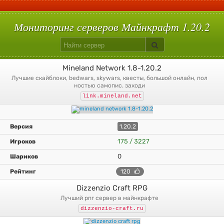
С плагинами
Вампиризм
Hypixelpets
Uralpassport
Кит старт
Build Battle
Лаки блоки
Скай варс
Quake
Egg Wars
Сумеречный лес
Авто-шахта
Питомцы
Магия
Floodprotect
Chestshop
Кейсы
Батуты
Мониторинг серверов Майнкрафт 1.20.2
Mineland Network 1.8-1.20.2
лучшие скайблоки, bedwars, skywars, квесты, большой онлайн, пол
ностью самопис. заходи
link.mineland.net
1.20.2
175 / 3227
0
120
Dizzenzio Craft RPG
лучший рпг сервер в майнкрафте
dizzenzio-craft.ru