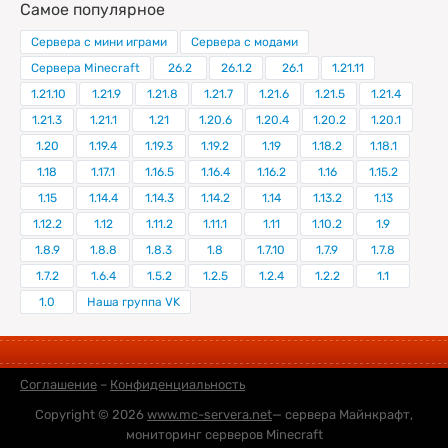
Самое популярное
Сервера с мини играми
Сервера с модами
Сервера Minecraft
26.2
26.1.2
26.1
1.21.11
1.21.10
1.21.9
1.21.8
1.21.7
1.21.6
1.21.5
1.21.4
1.21.3
1.21.1
1.21
1.20.6
1.20.4
1.20.2
1.20.1
1.20
1.19.4
1.19.3
1.19.2
1.19
1.18.2
1.18.1
1.18
1.17.1
1.16.5
1.16.4
1.16.2
1.16
1.15.2
1.15
1.14.4
1.14.3
1.14.2
1.14
1.13.2
1.13
1.12.2
1.12
1.11.2
1.11.1
1.11
1.10.2
1.9
1.8.9
1.8.8
1.8.3
1.8
1.7.10
1.7.9
1.7.8
1.7.2
1.6.4
1.5.2
1.2.5
1.2.4
1.2.2
1.1
1.0
Наша группа VK
Соглашение
–
Конфиденциальность
Copyright © 2026
www.mc-servera.net
— сервера Майнкрафт,
мониторинг серверов Minecraft