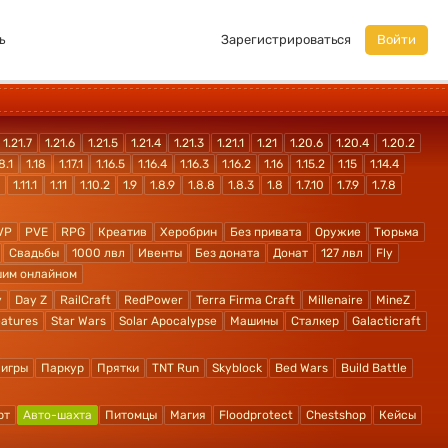
ь
Зарегистрироваться
Войти
1.21.7
1.21.6
1.21.5
1.21.4
1.21.3
1.21.1
1.21
1.20.6
1.20.4
1.20.2
8.1
1.18
1.17.1
1.16.5
1.16.4
1.16.3
1.16.2
1.16
1.15.2
1.15
1.14.4
1.11.1
1.11
1.10.2
1.9
1.8.9
1.8.8
1.8.3
1.8
1.7.10
1.7.9
1.7.8
VP
PVE
RPG
Креатив
Херобрин
Без привата
Оружие
Тюрьма
Свадьбы
1000 лвл
Ивенты
Без доната
Донат
127 лвл
Fly
шим онлайном
y
Day Z
RailCraft
RedPower
Terra Firma Craft
Millenaire
MineZ
atures
Star Wars
Solar Apocalypse
Машины
Сталкер
Galacticraft
 игры
Паркур
Прятки
TNT Run
Skyblock
Bed Wars
Build Battle
рт
Авто-шахта
Питомцы
Магия
Floodprotect
Chestshop
Кейсы