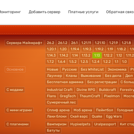
Мониторинг
Добавить сервер
Платные услуги
Обратная связ
Сервера Майнкрафт
26.2
26.1.2
26.1
1.21.11
1.21.10
1.21.9
1.21.8
1.20.1
1.20
1.19.4
1.19.3
1.19.2
1.19
1.18.2
1.1
1.14.3
1.14.2
1.14
1.13.2
1.13
1.12.2
1.12
1.11.2
1.7.2
1.6.4
1.5.2
1.2.5
1.2.4
1.2.2
1.1
1.0
Основное
Новые
Русские
Без WhiteList
Экономика
P
Лаунчер
Кланы
Выживание
Без дюпа
Дюп
Бесплатная админка
Без регистрации
С боль
С модами
Industrial Craft
Divine RPG
Buildcraft
Forestr
Flans
GregTech
ThaumCraft
Pixelmon
Mocre
Сумеречный лес
С мини играми
Сплиф арена
Моб арена
Пейнтбол
Голодные
Лаки блоки
Скай варс
Quake
Egg Wars
С плагинами
Вампиризм
Hypixelpets
Uralpassport
Кит ста
Батуты