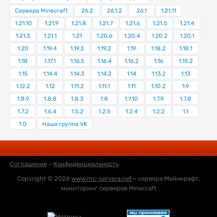
Сервера Minecraft
26.2
26.1.2
26.1
1.21.11
1.21.10
1.21.9
1.21.8
1.21.7
1.21.6
1.21.5
1.21.4
1.21.3
1.21.1
1.21
1.20.6
1.20.4
1.20.2
1.20.1
1.20
1.19.4
1.19.3
1.19.2
1.19
1.18.2
1.18.1
1.18
1.17.1
1.16.5
1.16.4
1.16.2
1.16
1.15.2
1.15
1.14.4
1.14.3
1.14.2
1.14
1.13.2
1.13
1.12.2
1.12
1.11.2
1.11.1
1.11
1.10.2
1.9
1.8.9
1.8.8
1.8.3
1.8
1.7.10
1.7.9
1.7.8
1.7.2
1.6.4
1.5.2
1.2.5
1.2.4
1.2.2
1.1
1.0
Наша группа VK
Соглашение
–
Конфиденциальность
Copyright © 2026
www.mc-servera.net
— сервера Майнкрафт,
мониторинг серверов Minecraft