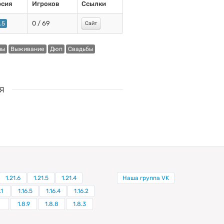
рсия
Игроков
Ссылки
0 / 69
6.5
Сайт
ны
Выживание
Дюп
Свадьбы
я
1.21.6
1.21.5
1.21.4
Наша группа VK
.1
1.16.5
1.16.4
1.16.2
1.8.9
1.8.8
1.8.3