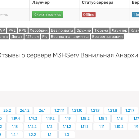
Лаунчер
Статус сервера
Ве
унчер
Скачать лаунчер
Offline
1.1
VP
PVE
RPG
Херобрин
Без привата
Оружие
Тюрьма
Лаунчер
Кла
енты
Донат
127 лвл
Fly
Бесплатная админка
Без регистрации
Отзывы о сервере M3HServ Ванильная Анархи
26.2
26.1.2
26.1
1.21.11
1.21.10
1.21.9
1.21.8
1.21.7
0
1.19.4
1.19.3
1.19.2
1.19
1.18.2
1.18.1
1.18
1.17
.2
1.13
1.12.2
1.12
1.11.2
1.11.1
1.11
1.10.2
1.9
5
1.2.4
1.2.2
1.1
1.0