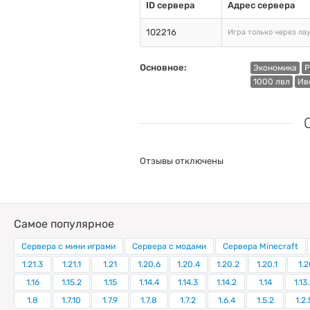
ID сервера
Адрес сервера
102216
Игра только через ла
Основное:
Экономика
P
1000 лвл
Ив
Отзывы отключены
Самое популярное
Сервера с мини играми
Сервера с модами
Сервера Minecraft
1.21.3
1.21.1
1.21
1.20.6
1.20.4
1.20.2
1.20.1
1.2
1.16
1.15.2
1.15
1.14.4
1.14.3
1.14.2
1.14
1.13
1.8
1.7.10
1.7.9
1.7.8
1.7.2
1.6.4
1.5.2
1.2.