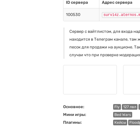
ID сервера
Адрес сервера
100530
surv14z.aternos.
Сервер с вайтлистом, для входа на
находится в Телеграм канале, там 
песок для продажи на аукционе. Та
случаи что при проверке модераци
Основное:
Fly
127 лвл
Мини игры:
Bed Wars
Плагины:
Кейсы
Flood