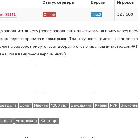
Статус сервера
Версия
Игроков
32 / 500
Offline
1.16.5
me:39271
до заполнить анкету (после заполнения анкеты вам на почту через вре
же находятся правила и розыгрыши. Только у нас ты сможешь лампово 
к же на сервере присутствует добрая и отзывчивая администрация.❤️ (
я нашла в ванильной версии Читы)
Без дюпа
Донат
Ивенты
1000 лвл
Выживание
Кланы
PVP
Экономик
protect
Авто-шахта
Кит старт