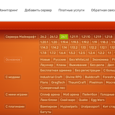
Мониторинг
Добавить сервер
Платные услуги
Обратная связ
Сервера Майнкрафт
26.2
26.1.2
26.1
1.21.11
1.21.10
1.21.9
1.21.8
1.20.1
1.20
1.19.4
1.19.3
1.19.2
1.19
1.18.2
1.1
1.14.3
1.14.2
1.14
1.13.2
1.13
1.12.2
1.12.1
1.12
1.7.8
1.7.2
1.6.4
1.5.2
1.2.5
1.2.4
1.2.2
1.1
Основное
Новые
Русские
Без WhiteList
Экономика
P
Лаунчер
Кланы
Выживание
Без дюпа
Дюп
Бесплатная админка
Без регистрации
С боль
С модами
Industrial Craft
Divine RPG
Buildcraft
Forestr
Flans
GregTech
ThaumCraft
Pixelmon
Mocre
Сумеречный лес
С мини играми
Сплиф арена
Моб арена
Пейнтбол
Голодные
Лаки блоки
Скай варс
Quake
Egg Wars
С плагинами
Вампиризм
Hypixelpets
Uralpassport
Кит ста
Батуты