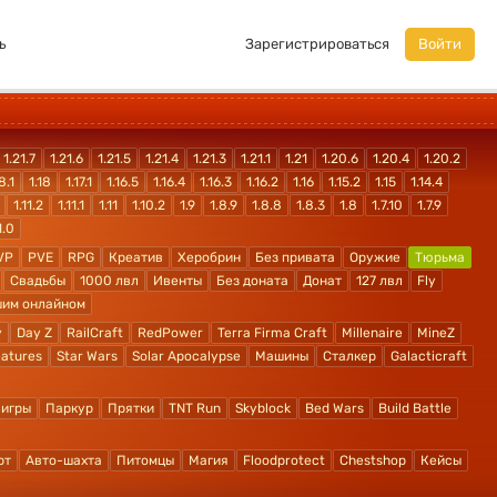
ь
Зарегистрироваться
Войти
1.21.7
1.21.6
1.21.5
1.21.4
1.21.3
1.21.1
1.21
1.20.6
1.20.4
1.20.2
8.1
1.18
1.17.1
1.16.5
1.16.4
1.16.3
1.16.2
1.16
1.15.2
1.15
1.14.4
1.11.2
1.11.1
1.11
1.10.2
1.9
1.8.9
1.8.8
1.8.3
1.8
1.7.10
1.7.9
1.0
VP
PVE
RPG
Креатив
Херобрин
Без привата
Оружие
Тюрьма
Свадьбы
1000 лвл
Ивенты
Без доната
Донат
127 лвл
Fly
шим онлайном
y
Day Z
RailCraft
RedPower
Terra Firma Craft
Millenaire
MineZ
atures
Star Wars
Solar Apocalypse
Машины
Сталкер
Galacticraft
 игры
Паркур
Прятки
TNT Run
Skyblock
Bed Wars
Build Battle
рт
Авто-шахта
Питомцы
Магия
Floodprotect
Chestshop
Кейсы