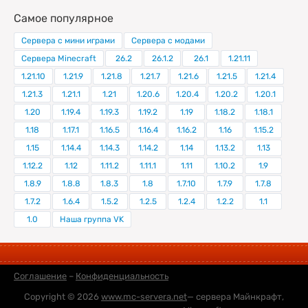
Самое популярное
Сервера с мини играми
Сервера с модами
Сервера Minecraft
26.2
26.1.2
26.1
1.21.11
1.21.10
1.21.9
1.21.8
1.21.7
1.21.6
1.21.5
1.21.4
1.21.3
1.21.1
1.21
1.20.6
1.20.4
1.20.2
1.20.1
1.20
1.19.4
1.19.3
1.19.2
1.19
1.18.2
1.18.1
1.18
1.17.1
1.16.5
1.16.4
1.16.2
1.16
1.15.2
1.15
1.14.4
1.14.3
1.14.2
1.14
1.13.2
1.13
1.12.2
1.12
1.11.2
1.11.1
1.11
1.10.2
1.9
1.8.9
1.8.8
1.8.3
1.8
1.7.10
1.7.9
1.7.8
1.7.2
1.6.4
1.5.2
1.2.5
1.2.4
1.2.2
1.1
1.0
Наша группа VK
Соглашение
–
Конфиденциальность
Copyright © 2026
www.mc-servera.net
— сервера Майнкрафт,