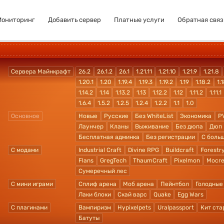
Мониторинг
Добавить сервер
Платные услуги
Обратная связ
Сервера Майнкрафт
26.2
26.1.2
26.1
1.21.11
1.21.10
1.21.9
1.21.8
1.20.1
1.20
1.19.4
1.19.3
1.19.2
1.19
1.18.2
1.1
1.14.2
1.14
1.13.2
1.13
1.12.2
1.12
1.11.2
1.11.1
1.6.4
1.5.2
1.2.5
1.2.4
1.2.2
1.1
1.0
Основное
Новые
Русские
Без WhiteList
Экономика
P
Лаунчер
Кланы
Выживание
Без дюпа
Дюп
Бесплатная админка
Без регистрации
С боль
С модами
Industrial Craft
Divine RPG
Buildcraft
Forestr
Flans
GregTech
ThaumCraft
Pixelmon
Mocre
Сумеречный лес
С мини играми
Сплиф арена
Моб арена
Пейнтбол
Голодные
Лаки блоки
Скай варс
Quake
Egg Wars
С плагинами
Вампиризм
Hypixelpets
Uralpassport
Кит ста
Батуты