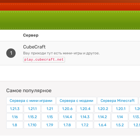
Сервер
CubeCraft
1
вау приходи тут есть мини-игры и другое.
play.cubecraft.net
Самое популярное
Сервера с мини играми
Сервера с модами
Сервера Minecraft
1.21.3
1.21.1
1.21
1.20.6
1.20.4
1.20.2
1.20.1
1.2
1.16
1.15.2
1.15
1.14.4
1.14.3
1.14.2
1.14
1.13
1.8
1.7.10
1.7.9
1.7.8
1.7.2
1.6.4
1.5.2
1.2.