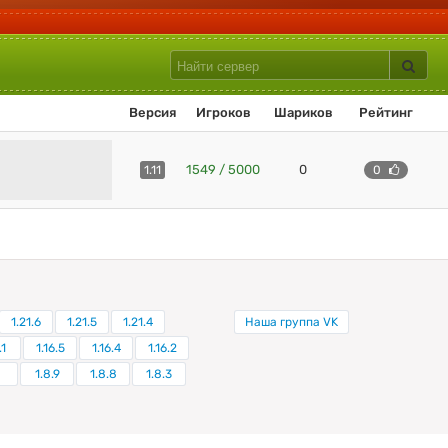
Версия
Игроков
Шариков
Рейтинг
1549 / 5000
0
1.11
0
1.21.6
1.21.5
1.21.4
Наша группа VK
.1
1.16.5
1.16.4
1.16.2
1.8.9
1.8.8
1.8.3