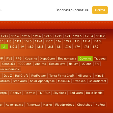
ь
Зарегистрироваться
Войти
1.21.7
1.21.6
1.21.5
1.21.4
1.21.3
1.21.1
1.21
1.20.6
1.20.4
1.20.2
8.1
1.18
1.17.1
1.16.5
1.16.4
1.16.2
1.16
1.15.2
1.15
1.14.4
1.14.3
1.11
1.10.2
1.9
1.8.9
1.8.8
1.8.3
1.8
1.7.10
1.7.9
1.7.8
1.7.2
VP
PVE
RPG
Креатив
Херобрин
Без привата
Оружие
Тюрьма
Свадьбы
1000 лвл
Ивенты
Без доната
Донат
127 лвл
Fly
шим онлайном
y
Day Z
RailCraft
RedPower
Terra Firma Craft
Millenaire
MineZ
atures
Star Wars
Solar Apocalypse
Машины
Сталкер
Galacticraft
 игры
Паркур
Прятки
TNT Run
Skyblock
Bed Wars
Build Battle
рт
Авто-шахта
Питомцы
Магия
Floodprotect
Chestshop
Кейсы