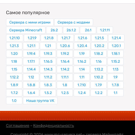
Самое популярное
Сервера с мини играми
Сервера с модами
Сервера Minecraft
26.2
26.1.2
26.1
1.21.11
1.21.10
1.21.9
1.21.8
1.21.7
1.21.6
1.21.5
1.21.4
1.21.3
1.21.1
1.21
1.20.6
1.20.4
1.20.2
1.20.1
1.20
1.19.4
1.19.3
1.19.2
1.19
1.18.2
1.18.1
1.18
1.17.1
1.16.5
1.16.4
1.16.2
1.16
1.15.2
1.15
1.14.4
1.14.3
1.14.2
1.14
1.13.2
1.13
1.12.2
1.12
1.11.2
1.11.1
1.11
1.10.2
1.9
1.8.9
1.8.8
1.8.3
1.8
1.7.10
1.7.9
1.7.8
1.7.2
1.6.4
1.5.2
1.2.5
1.2.4
1.2.2
1.1
1.0
Наша группа VK
Соглашение
–
Конфиденциальность
Copyright © 2026
www.mc-servera.net
— сервера Майнкрафт,