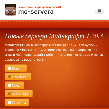
Мониторинг
Новые сервера Майнкрафт 1.20.3
Добавить сервер
Платные услуги
Мониторинг новых серверов Майнкрафт 1.20.3 - топ русских
серверов Minecraft 1.20.3 и список лучших айпи адресов для
Обратная связь
игры в Майнкрафт онлайн, рейтинг, статистика, отзывы и поиск
серверов по параметрам.
Зарегистрироваться
Версии
Войти
Сервера Майнкрафт
26.2
26.1.2
26.1
1.21.11
1.21.10
1.21.9
Основное
1.21.8
1.21.7
1.21.6
1.21.5
1.21.4
1.21.3
1.21.1
1.21
1.20.6
Новые
Русские
Без WhiteList
Экономика
PVP
PVE
RPG
Моды
1.20.4
1.20.2
1.20.1
1.20
1.19.4
1.19.3
1.19.2
1.19
1.18.2
Креатив
Херобрин
Без привата
Оружие
Тюрьма
Лаунчер
1.18.1
1.18
1.17.1
1.16.5
1.16.4
1.16.2
1.16
1.15.2
1.15
1.14.4
С модами
Industrial Craft
Divine RPG
Buildcraft
Forestry
Мини-игры
Кланы
Выживание
Без дюпа
Дюп
Свадьбы
1000 лвл
1.14.3
1.14.2
1.14
1.13.2
1.13
1.12.2
1.12
1.11.2
1.11.1
1.11
Day Z
RailCraft
RedPower
Terra Firma Craft
Millenaire
MineZ
Ивенты
Без доната
Донат
127 лвл
Fly
Бесплатная админка
1.10.2
С мини играми
1.9
1.8.9
Сплиф арена
1.8.8
1.8.3
Моб арена
1.8
1.7.10
1.7.9
Пейнтбол
1.7.8
1.7.2
1.6.4
Плагины
Flans
GregTech
ThaumCraft
Pixelmon
Mocreatures
Без регистрации
С большим онлайном
1.5.2
Голодные игры
1.2.5
1.2.4
Паркур
1.2.2
1.1
Прятки
1.0
TNT Run
Skyblock
Bed Wars
Star Wars
Solar Apocalypse
Машины
Сталкер
Galacticraft