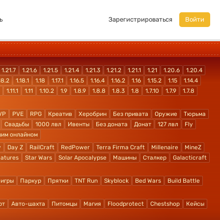
ь
Зарегистрироваться
Войти
1.21.7
1.21.6
1.21.5
1.21.4
1.21.3
1.21.2
1.21.1
1.21
1.20.6
1.20.4
18.2
1.18.1
1.18
1.17.1
1.16.5
1.16.4
1.16.2
1.16
1.15.2
1.15
1.14.4
1.11.1
1.11
1.10.2
1.9
1.8.9
1.8.8
1.8.3
1.8
1.7.10
1.7.9
1.7.8
VP
PVE
RPG
Креатив
Херобрин
Без привата
Оружие
Тюрьма
Свадьбы
1000 лвл
Ивенты
Без доната
Донат
127 лвл
Fly
шим онлайном
y
Day Z
RailCraft
RedPower
Terra Firma Craft
Millenaire
MineZ
atures
Star Wars
Solar Apocalypse
Машины
Сталкер
Galacticraft
 игры
Паркур
Прятки
TNT Run
Skyblock
Bed Wars
Build Battle
рт
Авто-шахта
Питомцы
Магия
Floodprotect
Chestshop
Кейсы