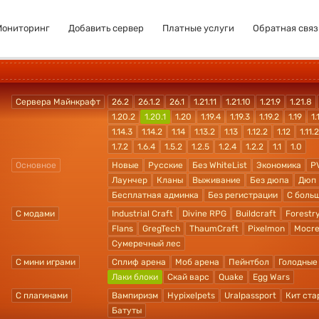
Мониторинг
Добавить сервер
Платные услуги
Обратная связ
Сервера Майнкрафт
26.2
26.1.2
26.1
1.21.11
1.21.10
1.21.9
1.21.8
1.20.2
1.20.1
1.20
1.19.4
1.19.3
1.19.2
1.19
1.
1.14.3
1.14.2
1.14
1.13.2
1.13
1.12.2
1.12
1.11.2
1.7.2
1.6.4
1.5.2
1.2.5
1.2.4
1.2.2
1.1
1.0
Основное
Новые
Русские
Без WhiteList
Экономика
P
Лаунчер
Кланы
Выживание
Без дюпа
Дюп
Бесплатная админка
Без регистрации
С боль
С модами
Industrial Craft
Divine RPG
Buildcraft
Forestr
Flans
GregTech
ThaumCraft
Pixelmon
Mocre
Сумеречный лес
С мини играми
Сплиф арена
Моб арена
Пейнтбол
Голодные
Лаки блоки
Скай варс
Quake
Egg Wars
С плагинами
Вампиризм
Hypixelpets
Uralpassport
Кит ста
Батуты