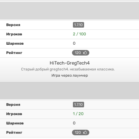
1.7.10
2 / 100
0
120
HiTech-GregTech4
старый добрый gregtech4. незабываемая классика.
Игра через лаунчер
1.7.10
1 / 20
0
120