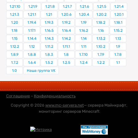
1.21.10
1.21.9
1.21.8
1.21.7
1.21.6
1.21.5
1.21.4
1.21.3
1.21.1
1.21
1.20.6
1.20.4
1.20.2
1.20.1
1.20
1.19.4
1.19.3
1.19.2
1.19
1.18.2
1.18.1
1.18
1.17.1
1.16.5
1.16.4
1.16.2
1.16
1.15.2
1.15
1.14.4
1.14.3
1.14.2
1.14
1.13.2
1.13
1.12.2
1.12
1.11.2
1.11.1
1.11
1.10.2
1.9
1.8.9
1.8.8
1.8.3
1.8
1.7.10
1.7.9
1.7.8
1.7.2
1.6.4
1.5.2
1.2.5
1.2.4
1.2.2
1.1
1.0
Наша группа VK
Соглашение
–
Конфиденциальность
Copyright © 2026
www.mc-servera.net
— сервера Майнкрафт,
мониторинг серверов Minecraft