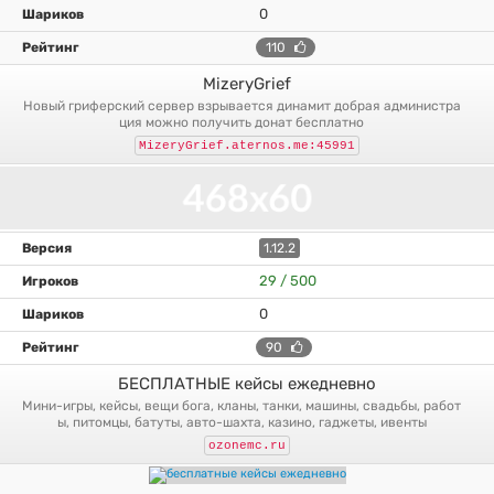
0
110
MizeryGrief
новый гриферский сервер взрывается динамит добрая администра
ция можно получить донат бесплатно
MizeryGrief.aternos.me:45991
1.12.2
29 / 500
0
90
БЕСПЛАТНЫЕ кейсы ежедневно
мини-игры, кейсы, вещи бога, кланы, танки, машины, свадьбы, работ
ы, питомцы, батуты, авто-шахта, казино, гаджеты, ивенты
ozonemc.ru