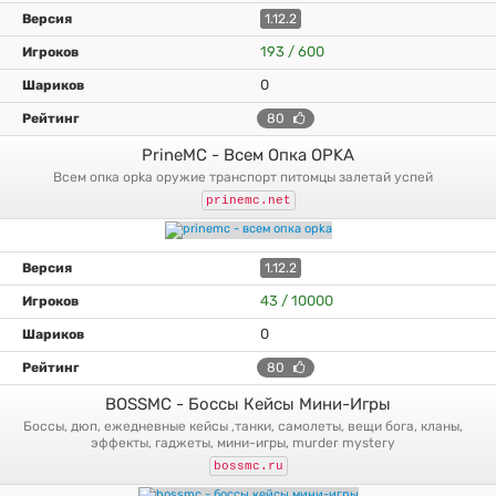
1.12.2
193 / 600
0
80
PrineMC - Всем Опка OPKA
всем опка opka оружие транспорт питомцы залетай успей
prinemc.net
1.12.2
43 / 10000
0
80
BOSSMC - Боссы Кейсы Мини-Игры
боссы, дюп, ежедневные кейсы ,танки, самолеты, вещи бога, кланы,
эффекты, гаджеты, мини-игры, murder mystery
bossmc.ru