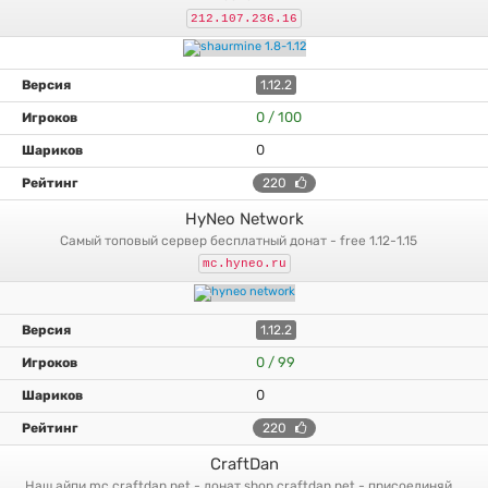
212.107.236.16
1.12.2
0 / 100
0
220
HyNeo Network
самый топовый сервер бесплатный донат - free 1.12-1.15
mc.hyneo.ru
1.12.2
0 / 99
0
220
CraftDan
наш айпи mc.craftdan.net - донат shop.craftdan.net - присоединяй