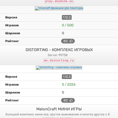
play.skymine.su
1.12.2
0 / 500
0
80
DISTORTING - КОМПЛЕКС ИГРОВЫХ
server 99738
mc.distorting.ru
1.12.2
0 / 2026
0
80
MelonCraft МИНИ ИГРЫ
большой комплекс мини игр, крутое выживание и многое другое с б