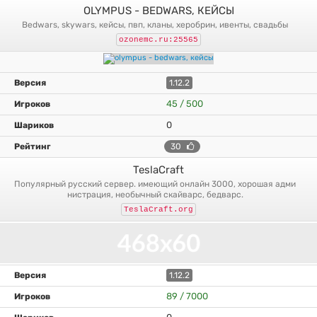
OLYMPUS - BEDWARS, КЕЙСЫ
bedwars, skywars, кейсы, пвп, кланы, херобрин, ивенты, свадьбы
ozonemc.ru:25565
1.12.2
45 / 500
0
30
TeslaCraft
популярный русский сервер. имеющий онлайн 3000, хорошая адми
нистрация, необычный скайварс, бедварс.
TeslaCraft.org
1.12.2
89 / 7000