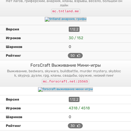
нет лагов, гриферский, анархия, кланы, взрывы, весело, большой он
лайн
mc.tntland.me
1.12.2
30 / 152
0
50
ForsCraft Выживание Мини-игры
выживание, bedwars, skywars, buildbattle, murder mystery, skybloc
k, skypvp, дуэли, rpg, кланы, свадьбы, оружие, низкий пинг
mc.forscraft.net:25565
1.12.2
4318 / 4518
0
30