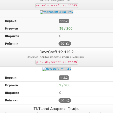
есплатным донатом.
mc.melon-craft.ru:25565
1.12.2
38 / 200
0
70
DayzCraft 1.9-1.12.2
оружие, зомби, квесты, кланы, машины
play.dayzcraft.ru:25565
1.12.2
2 / 200
0
60
TNTLand Анархия, Грифы