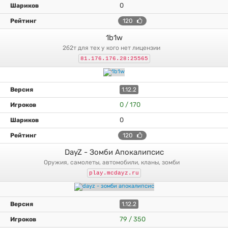
0
120
1b1w
2б2т для тех у кого нет лицензии
81.176.176.28:25565
1.12.2
0 / 170
0
120
DayZ - Зомби Апокалипсис
оружия, самолеты, автомобили, кланы, зомби
play.mcdayz.ru
1.12.2
79 / 350