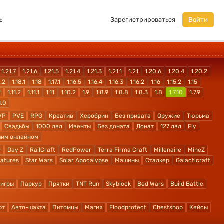
ь
Зарегистрироваться
Войти
1.21.7
1.21.6
1.21.5
1.21.4
1.21.3
1.21.1
1.21
1.20.6
1.20.4
1.20.2
8.2
1.18.1
1.18
1.17.1
1.16.5
1.16.4
1.16.3
1.16.2
1.16
1.15.2
1.15
2
1.11.2
1.11.1
1.11
1.10.2
1.9
1.8.9
1.8.8
1.8.3
1.8
1.7.10
1.7.9
1.0
VP
PVE
RPG
Креатив
Херобрин
Без привата
Оружие
Тюрьма
Свадьбы
1000 лвл
Ивенты
Без доната
Донат
127 лвл
Fly
шим онлайном
y
Day Z
RailCraft
RedPower
Terra Firma Craft
Millenaire
MineZ
atures
Star Wars
Solar Apocalypse
Машины
Сталкер
Galacticraft
 игры
Паркур
Прятки
TNT Run
Skyblock
Bed Wars
Build Battle
рт
Авто-шахта
Питомцы
Магия
Floodprotect
Chestshop
Кейсы