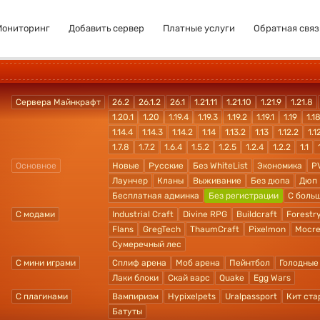
Мониторинг
Добавить сервер
Платные услуги
Обратная связ
Сервера Майнкрафт
26.2
26.1.2
26.1
1.21.11
1.21.10
1.21.9
1.21.8
1.20.1
1.20
1.19.4
1.19.3
1.19.2
1.19.1
1.19
1.1
1.14.4
1.14.3
1.14.2
1.14
1.13.2
1.13
1.12.2
1.1
1.7.8
1.7.2
1.6.4
1.5.2
1.2.5
1.2.4
1.2.2
1.1
Основное
Новые
Русские
Без WhiteList
Экономика
P
Лаунчер
Кланы
Выживание
Без дюпа
Дюп
Бесплатная админка
Без регистрации
С боль
С модами
Industrial Craft
Divine RPG
Buildcraft
Forestr
Flans
GregTech
ThaumCraft
Pixelmon
Mocre
Сумеречный лес
С мини играми
Сплиф арена
Моб арена
Пейнтбол
Голодные
Лаки блоки
Скай варс
Quake
Egg Wars
С плагинами
Вампиризм
Hypixelpets
Uralpassport
Кит ста
Батуты