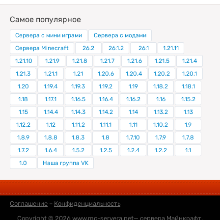
Самое популярное
Сервера с мини играми
Сервера с модами
Сервера Minecraft
26.2
26.1.2
26.1
1.21.11
1.21.10
1.21.9
1.21.8
1.21.7
1.21.6
1.21.5
1.21.4
1.21.3
1.21.1
1.21
1.20.6
1.20.4
1.20.2
1.20.1
1.20
1.19.4
1.19.3
1.19.2
1.19
1.18.2
1.18.1
1.18
1.17.1
1.16.5
1.16.4
1.16.2
1.16
1.15.2
1.15
1.14.4
1.14.3
1.14.2
1.14
1.13.2
1.13
1.12.2
1.12
1.11.2
1.11.1
1.11
1.10.2
1.9
1.8.9
1.8.8
1.8.3
1.8
1.7.10
1.7.9
1.7.8
1.7.2
1.6.4
1.5.2
1.2.5
1.2.4
1.2.2
1.1
1.0
Наша группа VK
Соглашение
–
Конфиденциальность
Copyright © 2026
www.mc-servera.net
— сервера Майнкрафт,