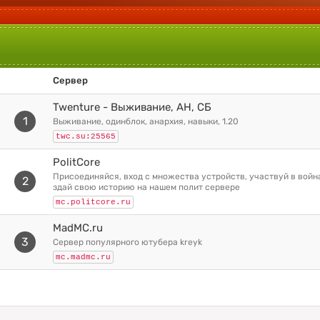
Сервер
Twenture - Выживание, АН, СБ
1
выживание, одинблок, анархия, навыки, 1.20
twc.su:25565
PolitCore
присоединяйся, вход с множества устройств, участвуй в войнах рейдах и со
2
здай свою историю на нашем полит сервере
mc.politcore.ru
MadMC.ru
3
сервер популярного ютубера kreyk
mc.madmc.ru