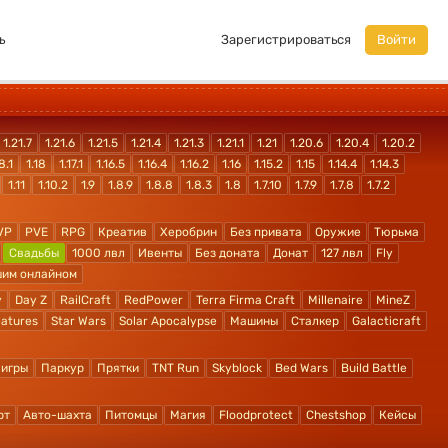
ь
Зарегистрироваться
Войти
1.21.7
1.21.6
1.21.5
1.21.4
1.21.3
1.21.1
1.21
1.20.6
1.20.4
1.20.2
8.1
1.18
1.17.1
1.16.5
1.16.4
1.16.2
1.16
1.15.2
1.15
1.14.4
1.14.3
1.11
1.10.2
1.9
1.8.9
1.8.8
1.8.3
1.8
1.7.10
1.7.9
1.7.8
1.7.2
VP
PVE
RPG
Креатив
Херобрин
Без привата
Оружие
Тюрьма
Свадьбы
1000 лвл
Ивенты
Без доната
Донат
127 лвл
Fly
шим онлайном
y
Day Z
RailCraft
RedPower
Terra Firma Craft
Millenaire
MineZ
atures
Star Wars
Solar Apocalypse
Машины
Сталкер
Galacticraft
 игры
Паркур
Прятки
TNT Run
Skyblock
Bed Wars
Build Battle
рт
Авто-шахта
Питомцы
Магия
Floodprotect
Chestshop
Кейсы