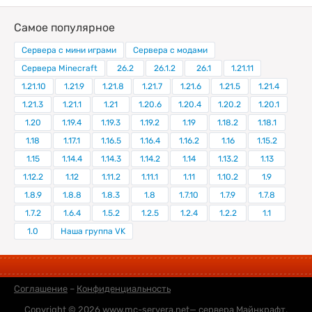
Самое популярное
Сервера с мини играми
Сервера с модами
Сервера Minecraft
26.2
26.1.2
26.1
1.21.11
1.21.10
1.21.9
1.21.8
1.21.7
1.21.6
1.21.5
1.21.4
1.21.3
1.21.1
1.21
1.20.6
1.20.4
1.20.2
1.20.1
1.20
1.19.4
1.19.3
1.19.2
1.19
1.18.2
1.18.1
1.18
1.17.1
1.16.5
1.16.4
1.16.2
1.16
1.15.2
1.15
1.14.4
1.14.3
1.14.2
1.14
1.13.2
1.13
1.12.2
1.12
1.11.2
1.11.1
1.11
1.10.2
1.9
1.8.9
1.8.8
1.8.3
1.8
1.7.10
1.7.9
1.7.8
1.7.2
1.6.4
1.5.2
1.2.5
1.2.4
1.2.2
1.1
1.0
Наша группа VK
Соглашение
–
Конфиденциальность
Copyright © 2026
www.mc-servera.net
— сервера Майнкрафт,