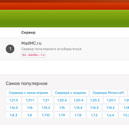
Сервер
MadMC.ru
1
сервер популярного ютубера kreyk
mc.madmc.ru
Самое популярное
Сервера с мини играми
Сервера с модами
Сервера Minecraft
1.21.3
1.21.1
1.21
1.20.6
1.20.4
1.20.2
1.20.1
1.2
1.16.2
1.16
1.15.2
1.15
1.14.4
1.14.3
1.14.2
1.1
1.8.3
1.8
1.7.10
1.7.9
1.7.8
1.7.2
1.6.4
1.5.