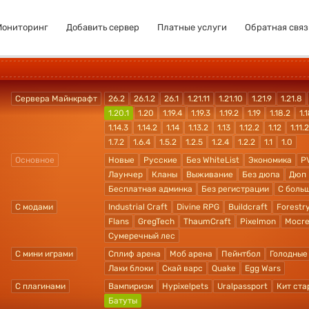
Мониторинг
Добавить сервер
Платные услуги
Обратная связ
Сервера Майнкрафт
26.2
26.1.2
26.1
1.21.11
1.21.10
1.21.9
1.21.8
1.20.1
1.20
1.19.4
1.19.3
1.19.2
1.19
1.18.2
1.1
1.14.3
1.14.2
1.14
1.13.2
1.13
1.12.2
1.12
1.11.2
1.7.2
1.6.4
1.5.2
1.2.5
1.2.4
1.2.2
1.1
1.0
Основное
Новые
Русские
Без WhiteList
Экономика
P
Лаунчер
Кланы
Выживание
Без дюпа
Дюп
Бесплатная админка
Без регистрации
С боль
С модами
Industrial Craft
Divine RPG
Buildcraft
Forestr
Flans
GregTech
ThaumCraft
Pixelmon
Mocre
Сумеречный лес
С мини играми
Сплиф арена
Моб арена
Пейнтбол
Голодные
Лаки блоки
Скай варс
Quake
Egg Wars
С плагинами
Вампиризм
Hypixelpets
Uralpassport
Кит ста
Батуты