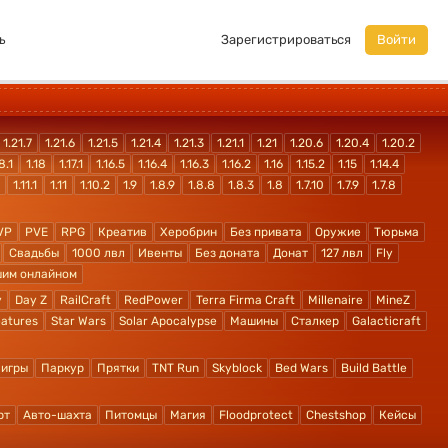
ь
Зарегистрироваться
Войти
1.21.7
1.21.6
1.21.5
1.21.4
1.21.3
1.21.1
1.21
1.20.6
1.20.4
1.20.2
8.1
1.18
1.17.1
1.16.5
1.16.4
1.16.3
1.16.2
1.16
1.15.2
1.15
1.14.4
1.11.1
1.11
1.10.2
1.9
1.8.9
1.8.8
1.8.3
1.8
1.7.10
1.7.9
1.7.8
VP
PVE
RPG
Креатив
Херобрин
Без привата
Оружие
Тюрьма
Свадьбы
1000 лвл
Ивенты
Без доната
Донат
127 лвл
Fly
шим онлайном
y
Day Z
RailCraft
RedPower
Terra Firma Craft
Millenaire
MineZ
atures
Star Wars
Solar Apocalypse
Машины
Сталкер
Galacticraft
 игры
Паркур
Прятки
TNT Run
Skyblock
Bed Wars
Build Battle
рт
Авто-шахта
Питомцы
Магия
Floodprotect
Chestshop
Кейсы