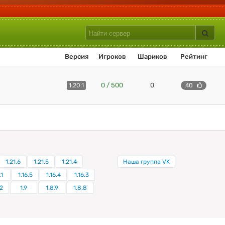
Версия
Игроков
Шариков
Рейтинг
0 / 500
0
1.20.1
40
1.21.6
1.21.5
1.21.4
Наша группа VK
.1
1.16.5
1.16.4
1.16.3
.2
1.9
1.8.9
1.8.8