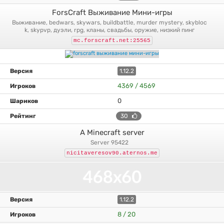
ForsCraft Выживание Мини-игры
выживание, bedwars, skywars, buildbattle, murder mystery, skybloc
k, skypvp, дуэли, rpg, кланы, свадьбы, оружие, низкий пинг
mc.forscraft.net:25565
1.12.2
4369 / 4569
0
30
A Minecraft server
server 95422
nicitaveresov90.aternos.me
1.12.2
8 / 20