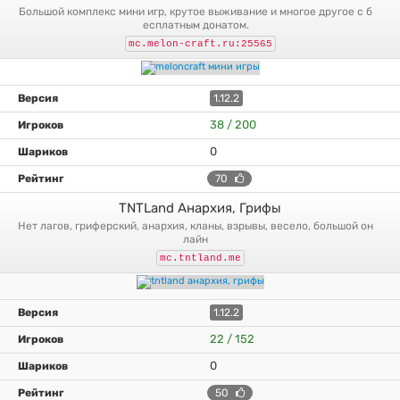
большой комплекс мини игр, крутое выживание и многое другое с б
есплатным донатом.
mc.melon-craft.ru:25565
1.12.2
38 / 200
0
70
TNTLand Анархия, Грифы
нет лагов, гриферский, анархия, кланы, взрывы, весело, большой он
лайн
mc.tntland.me
1.12.2
22 / 152
0
50