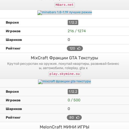
MBars.net
1.12.2
216 / 1274
0
120
MixCraft Фракции GTA Текстуры
крутой ресурспак на оружия. покупай квартиры, развивай бизнес
ы, автомобили, roleplay, gta x
play.skymine.su
1.12.2
0 / 500
0
80
MelonCraft МИНИ ИГРЫ