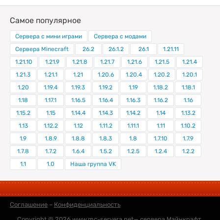
Самое популярное
Сервера с мини играми
Сервера с модами
Сервера Minecraft
26.2
26.1.2
26.1
1.21.11
1.21.10
1.21.9
1.21.8
1.21.7
1.21.6
1.21.5
1.21.4
1.21.3
1.21.1
1.21
1.20.6
1.20.4
1.20.2
1.20.1
1.20
1.19.4
1.19.3
1.19.2
1.19
1.18.2
1.18.1
1.18
1.17.1
1.16.5
1.16.4
1.16.3
1.16.2
1.16
1.15.2
1.15
1.14.4
1.14.3
1.14.2
1.14
1.13.2
1.13
1.12.2
1.12
1.11.2
1.11.1
1.11
1.10.2
1.9
1.8.9
1.8.8
1.8.3
1.8
1.7.10
1.7.9
1.7.8
1.7.2
1.6.4
1.5.2
1.2.5
1.2.4
1.2.2
1.1
1.0
Наша группа VK
Соглашение
–
Конфиденциальность
Copyright © 2026
www.mc-servera.net
— сервера Майнкрафт,