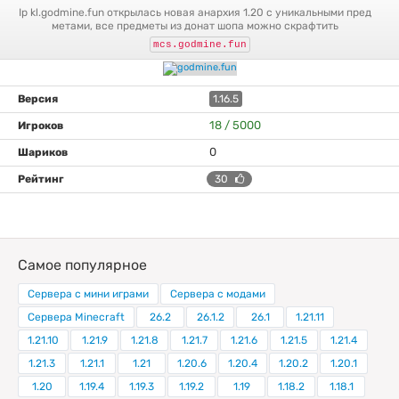
ip kl.godmine.fun открылась новая анархия 1.20 с уникальными пред
метами, все предметы из донат шопа можно скрафтить
mcs.godmine.fun
1.16.5
18 / 5000
0
30
Самое популярное
Сервера с мини играми
Сервера с модами
Сервера Minecraft
26.2
26.1.2
26.1
1.21.11
1.21.10
1.21.9
1.21.8
1.21.7
1.21.6
1.21.5
1.21.4
1.21.3
1.21.1
1.21
1.20.6
1.20.4
1.20.2
1.20.1
1.20
1.19.4
1.19.3
1.19.2
1.19
1.18.2
1.18.1