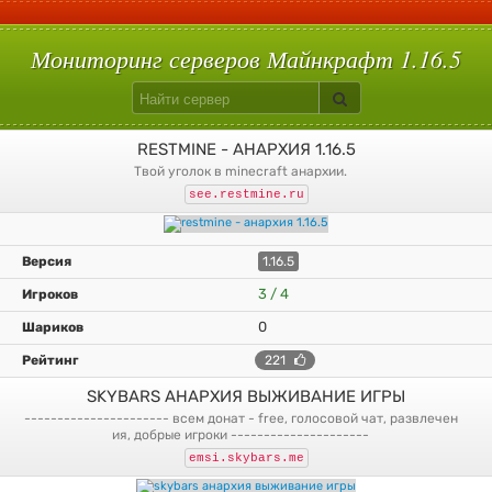
С плагинами
Вампиризм
Hypixelpets
Uralpassport
Кит старт
Build Battle
Лаки блоки
Скай варс
Quake
Egg Wars
Сумеречный лес
Авто-шахта
Питомцы
Магия
Floodprotect
Chestshop
Кейсы
Батуты
Мониторинг серверов Майнкрафт 1.16.5
RESTMINE - АНАРХИЯ 1.16.5
твой уголок в minecraft анархии.
see.restmine.ru
1.16.5
3 / 4
0
221
SKYBARS АНАРХИЯ ВЫЖИВАНИЕ ИГРЫ
---------------------- всем донат - free, голосовой чат, развлечен
ия, добрые игроки ---------------------
emsi.skybars.me