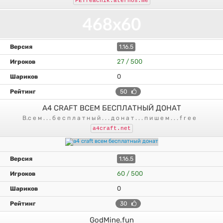
FETfeachik.aternos.me
1.16.5
27 / 500
0
50
A4 CRAFT ВСЕМ БЕСПЛАТНЫЙ ДОНАТ
в.с е м . . . б е с п л а т н ы й . . . д о н а т . . . п и ш е м . . . f r e e
a4craft.net
1.16.5
60 / 500
0
30
GodMine.fun