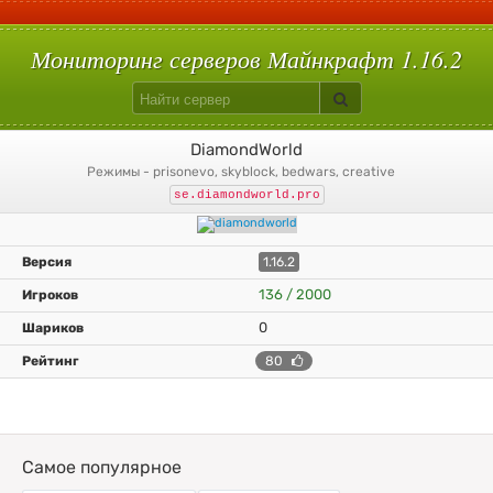
С плагинами
Вампиризм
Hypixelpets
Uralpassport
Кит старт
Build Battle
Лаки блоки
Скай варс
Quake
Egg Wars
Сумеречный лес
Авто-шахта
Питомцы
Магия
Floodprotect
Chestshop
Кейсы
Батуты
Мониторинг серверов Майнкрафт 1.16.2
DiamondWorld
режимы - prisonevo, skyblock, bedwars, creative
se.diamondworld.pro
1.16.2
136 / 2000
0
80
Самое популярное