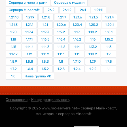
Сервера с мини играми
Сервера с модами
Сервера Minecraft
26.2
26.1.2
26.1
1.21.11
1.21.10
1.21.9
1.21.8
1.21.7
1.21.6
1.21.5
1.21.4
1.21.3
1.21.1
1.21
1.20.6
1.20.4
1.20.2
1.20.1
1.20
1.19.4
1.19.3
1.19.2
1.19
1.18.2
1.18.1
1.18
1.17.1
1.16.5
1.16.4
1.16.2
1.16
1.15.2
1.15
1.14.4
1.14.3
1.14.2
1.14
1.13.2
1.13
1.12.2
1.12
1.11.2
1.11.1
1.11
1.10.2
1.9
1.8.9
1.8.8
1.8.3
1.8
1.7.10
1.7.9
1.7.8
1.7.2
1.6.4
1.5.2
1.2.5
1.2.4
1.2.2
1.1
1.0
Наша группа VK
Соглашение
–
Конфиденциальность
Copyright © 2026
www.mc-servera.net
— сервера Майнкрафт,
мониторинг серверов Minecraft