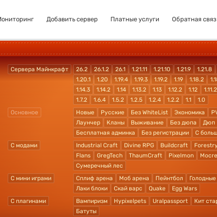
Мониторинг
Добавить сервер
Платные услуги
Обратная связ
Сервера Майнкрафт
26.2
26.1.2
26.1
1.21.11
1.21.10
1.21.9
1.21.8
1.20.1
1.20
1.19.4
1.19.3
1.19.2
1.19
1.18.2
1.1
1.14.3
1.14.2
1.14
1.13.2
1.13
1.12.2
1.12
1.11.2
1.7.2
1.6.4
1.5.2
1.2.5
1.2.4
1.2.2
1.1
1.0
Основное
Новые
Русские
Без WhiteList
Экономика
P
Лаунчер
Кланы
Выживание
Без дюпа
Дюп
Бесплатная админка
Без регистрации
С боль
С модами
Industrial Craft
Divine RPG
Buildcraft
Forestr
Flans
GregTech
ThaumCraft
Pixelmon
Mocre
Сумеречный лес
С мини играми
Сплиф арена
Моб арена
Пейнтбол
Голодные
Лаки блоки
Скай варс
Quake
Egg Wars
С плагинами
Вампиризм
Hypixelpets
Uralpassport
Кит ста
Батуты