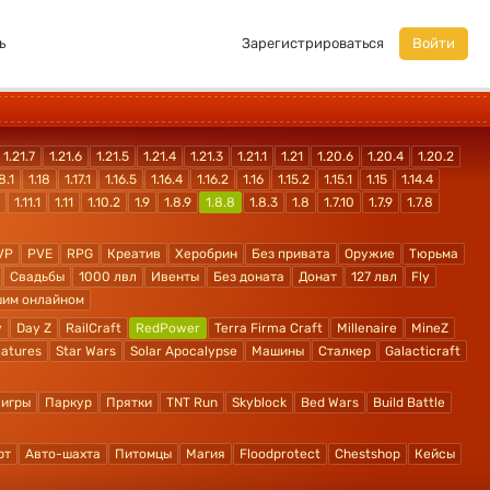
ь
Зарегистрироваться
Войти
1.21.7
1.21.6
1.21.5
1.21.4
1.21.3
1.21.1
1.21
1.20.6
1.20.4
1.20.2
8.1
1.18
1.17.1
1.16.5
1.16.4
1.16.2
1.16
1.15.2
1.15.1
1.15
1.14.4
1.11.1
1.11
1.10.2
1.9
1.8.9
1.8.8
1.8.3
1.8
1.7.10
1.7.9
1.7.8
VP
PVE
RPG
Креатив
Херобрин
Без привата
Оружие
Тюрьма
Свадьбы
1000 лвл
Ивенты
Без доната
Донат
127 лвл
Fly
шим онлайном
y
Day Z
RailCraft
RedPower
Terra Firma Craft
Millenaire
MineZ
atures
Star Wars
Solar Apocalypse
Машины
Сталкер
Galacticraft
 игры
Паркур
Прятки
TNT Run
Skyblock
Bed Wars
Build Battle
рт
Авто-шахта
Питомцы
Магия
Floodprotect
Chestshop
Кейсы