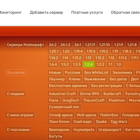
Мониторинг
Добавить сервер
Платные услуги
Обратная связ
Сервера Майнкрафт
26.2
26.1.2
26.1
1.21.11
1.21.10
1.21.9
1.21.8
1.20.1
1.20
1.19.4
1.19.3
1.19.2
1.19
1.18.2
1.1
1.14.2
1.14
1.13.2
1.13
1.12.2
1.12
1.11.2
1.11.1
1.6.4
1.5.2
1.2.5
1.2.4
1.2.2
1.1
1.0
Основное
Новые
Русские
Без WhiteList
Экономика
P
Лаунчер
Кланы
Выживание
Без дюпа
Дюп
Бесплатная админка
Без регистрации
С боль
С модами
Industrial Craft
Divine RPG
Buildcraft
Forestr
Flans
GregTech
ThaumCraft
Pixelmon
Mocre
Сумеречный лес
С мини играми
Сплиф арена
Моб арена
Пейнтбол
Голодные
Лаки блоки
Скай варс
Quake
Egg Wars
С плагинами
Вампиризм
Hypixelpets
Uralpassport
Кит ста
Батуты