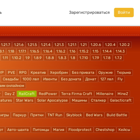
ь
Зарегистрироваться
Войти
1.21.7
1.21.6
1.21.5
1.21.4
1.21.3
1.21.1
1.21
1.20.6
1.20.4
1.20.2
8.1
1.18
1.17.1
1.16.5
1.16.4
1.16.2
1.16
1.15.2
1.15
1.14.4
1.14.3
1.11
1.10.2
1.9
1.8.9
1.8.8
1.8.3
1.8
1.7.10
1.7.9
1.7.8
1.7.2
VP
PVE
RPG
Креатив
Херобрин
Без привата
Оружие
Тюрьма
Свадьбы
1000 лвл
Ивенты
Без доната
Донат
127 лвл
Fly
шим онлайном
y
Day Z
RailCraft
RedPower
Terra Firma Craft
Millenaire
MineZ
atures
Star Wars
Solar Apocalypse
Машины
Сталкер
Galacticraft
 игры
Паркур
Прятки
TNT Run
Skyblock
Bed Wars
Build Battle
рт
Авто-шахта
Питомцы
Магия
Floodprotect
Chestshop
Кейсы