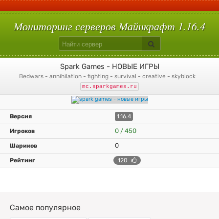
С плагинами
Вампиризм
Hypixelpets
Uralpassport
Кит старт
Build Battle
Лаки блоки
Скай варс
Quake
Egg Wars
Сумеречный лес
Авто-шахта
Питомцы
Магия
Floodprotect
Chestshop
Кейсы
Батуты
Мониторинг серверов Майнкрафт 1.16.4
Spark Games - НОВЫЕ ИГРЫ
bedwars - annihilation - fighting - survival - creative - skyblock
mc.sparkgames.ru
1.16.4
0 / 450
0
120
Самое популярное