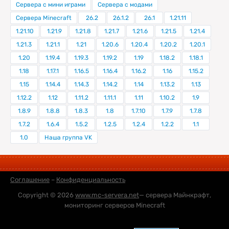
Сервера с мини играми
Сервера с модами
Сервера Minecraft
26.2
26.1.2
26.1
1.21.11
1.21.10
1.21.9
1.21.8
1.21.7
1.21.6
1.21.5
1.21.4
1.21.3
1.21.1
1.21
1.20.6
1.20.4
1.20.2
1.20.1
1.20
1.19.4
1.19.3
1.19.2
1.19
1.18.2
1.18.1
1.18
1.17.1
1.16.5
1.16.4
1.16.2
1.16
1.15.2
1.15
1.14.4
1.14.3
1.14.2
1.14
1.13.2
1.13
1.12.2
1.12
1.11.2
1.11.1
1.11
1.10.2
1.9
1.8.9
1.8.8
1.8.3
1.8
1.7.10
1.7.9
1.7.8
1.7.2
1.6.4
1.5.2
1.2.5
1.2.4
1.2.2
1.1
1.0
Наша группа VK
Соглашение
–
Конфиденциальность
Copyright © 2026
www.mc-servera.net
— сервера Майнкрафт,
мониторинг серверов Minecraft