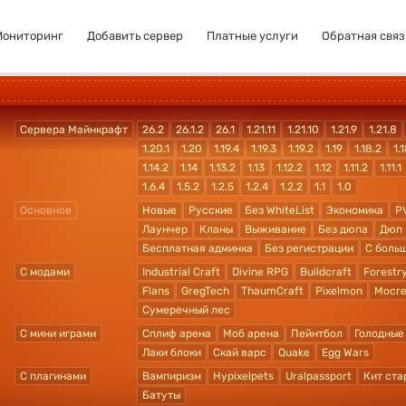
Мониторинг
Добавить сервер
Платные услуги
Обратная связ
Сервера Майнкрафт
26.2
26.1.2
26.1
1.21.11
1.21.10
1.21.9
1.21.8
1.20.1
1.20
1.19.4
1.19.3
1.19.2
1.19
1.18.2
1.1
1.14.2
1.14
1.13.2
1.13
1.12.2
1.12
1.11.2
1.11.1
1.6.4
1.5.2
1.2.5
1.2.4
1.2.2
1.1
1.0
Основное
Новые
Русские
Без WhiteList
Экономика
P
Лаунчер
Кланы
Выживание
Без дюпа
Дюп
Бесплатная админка
Без регистрации
С боль
С модами
Industrial Craft
Divine RPG
Buildcraft
Forestr
Flans
GregTech
ThaumCraft
Pixelmon
Mocre
Сумеречный лес
С мини играми
Сплиф арена
Моб арена
Пейнтбол
Голодные
Лаки блоки
Скай варс
Quake
Egg Wars
С плагинами
Вампиризм
Hypixelpets
Uralpassport
Кит ста
Батуты