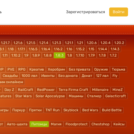
ь
Зарегистрироваться
Войти
1.21.7
1.21.6
1.21.5
1.21.4
1.21.3
1.21.1
1.21
1.20.6
1.20.4
1.20.2
8.1
1.18
1.17.1
1.16.5
1.16.4
1.16.2
1.16
1.15.2
1.15
1.14.4
1.14.3
1.11
1.10.2
1.9
1.8.9
1.8.8
1.8.3
1.8
1.7.10
1.7.9
1.7.8
1.7.2
VP
PVE
RPG
Креатив
Херобрин
Без привата
Оружие
Тюрьма
Свадьбы
1000 лвл
Ивенты
Без доната
Донат
127 лвл
Fly
шим онлайном
y
Day Z
RailCraft
RedPower
Terra Firma Craft
Millenaire
MineZ
atures
Star Wars
Solar Apocalypse
Машины
Сталкер
Galacticraft
 игры
Паркур
Прятки
TNT Run
Skyblock
Bed Wars
Build Battle
рт
Авто-шахта
Питомцы
Магия
Floodprotect
Chestshop
Кейсы