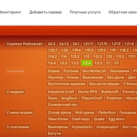
Мониторинг
Добавить сервер
Платные услуги
Обратная связ
Сервера Майнкрафт
26.2
26.1.2
26.1
1.21.11
1.21.10
1.21.9
1.21.8
1.20.1
1.20
1.19.4
1.19.3
1.19.2
1.19
1.18.2
1.1
1.14.2
1.14
1.13.2
1.13
1.12.2
1.12
1.11.2
1.11.1
1.6.4
1.5.2
1.2.5
1.2.4
1.2.2
1.1
1.0
Основное
Новые
Русские
Без WhiteList
Экономика
P
Лаунчер
Кланы
Выживание
Без дюпа
Дюп
Бесплатная админка
Без регистрации
С боль
С модами
Industrial Craft
Divine RPG
Buildcraft
Forestr
Flans
GregTech
ThaumCraft
Pixelmon
Mocre
Сумеречный лес
С мини играми
Сплиф арена
Моб арена
Пейнтбол
Голодные
Лаки блоки
Скай варс
Quake
Egg Wars
С плагинами
Вампиризм
Hypixelpets
Uralpassport
Кит ста
Батуты