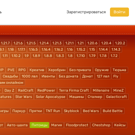
ь
Зарегистрироваться
Войти
1.21.7
1.21.6
1.21.5
1.21.4
1.21.3
1.21.1
1.21
1.20.6
1.20.4
1.20.2
8.1
1.18
1.17.1
1.16.5
1.16.4
1.16.2
1.16
1.15.2
1.15
1.14.4
1.14.3
1.11
1.10.2
1.9
1.8.9
1.8.8
1.8.3
1.8
1.7.10
1.7.9
1.7.8
1.7.2
VP
PVE
RPG
Креатив
Херобрин
Без привата
Оружие
Тюрьма
Свадьбы
1000 лвл
Ивенты
Без доната
Донат
127 лвл
Fly
шим онлайном
y
Day Z
RailCraft
RedPower
Terra Firma Craft
Millenaire
MineZ
atures
Star Wars
Solar Apocalypse
Машины
Сталкер
Galacticraft
 игры
Паркур
Прятки
TNT Run
Skyblock
Bed Wars
Build Battle
рт
Авто-шахта
Питомцы
Магия
Floodprotect
Chestshop
Кейсы