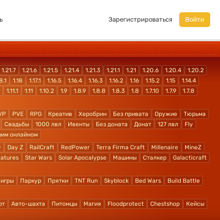
ь
Зарегистрироваться
Войти
1.21.7
1.21.6
1.21.5
1.21.4
1.21.3
1.21.1
1.21
1.20.6
1.20.4
1.20.2
8.1
1.18
1.17.1
1.16.5
1.16.4
1.16.3
1.16.2
1.16
1.15.2
1.15
1.14.4
1.11.1
1.11
1.10.2
1.9
1.8.9
1.8.8
1.8.3
1.8
1.7.10
1.7.9
1.7.8
VP
PVE
RPG
Креатив
Херобрин
Без привата
Оружие
Тюрьма
Свадьбы
1000 лвл
Ивенты
Без доната
Донат
127 лвл
Fly
шим онлайном
y
Day Z
RailCraft
RedPower
Terra Firma Craft
Millenaire
MineZ
atures
Star Wars
Solar Apocalypse
Машины
Сталкер
Galacticraft
 игры
Паркур
Прятки
TNT Run
Skyblock
Bed Wars
Build Battle
рт
Авто-шахта
Питомцы
Магия
Floodprotect
Chestshop
Кейсы