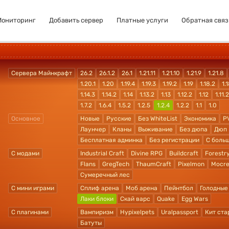
Мониторинг
Добавить сервер
Платные услуги
Обратная связ
Сервера Майнкрафт
26.2
26.1.2
26.1
1.21.11
1.21.10
1.21.9
1.21.8
1.20.1
1.20
1.19.4
1.19.3
1.19.2
1.19
1.18.2
1.1
1.14.3
1.14.2
1.14
1.13.2
1.13
1.12.2
1.12
1.11.2
1.7.2
1.6.4
1.5.2
1.2.5
1.2.4
1.2.2
1.1
1.0
Основное
Новые
Русские
Без WhiteList
Экономика
P
Лаунчер
Кланы
Выживание
Без дюпа
Дюп
Бесплатная админка
Без регистрации
С боль
С модами
Industrial Craft
Divine RPG
Buildcraft
Forestr
Flans
GregTech
ThaumCraft
Pixelmon
Mocre
Сумеречный лес
С мини играми
Сплиф арена
Моб арена
Пейнтбол
Голодные
Лаки блоки
Скай варс
Quake
Egg Wars
С плагинами
Вампиризм
Hypixelpets
Uralpassport
Кит ста
Батуты