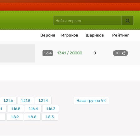
Версия
Игроков
Шариков
Рейтинг
1341 / 20000
0
1.6.4
10
1.21.6
1.21.5
1.21.4
Наша группа VK
.1
1.16.5
1.16.4
1.16.2
1.8.9
1.8.8
1.8.3