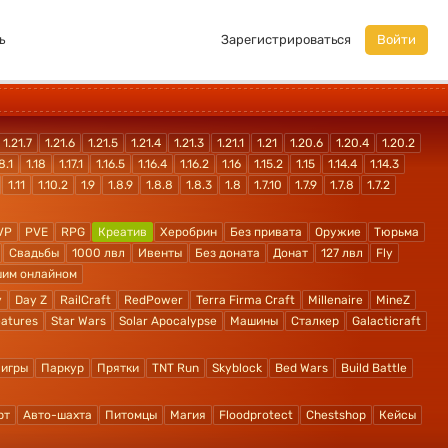
ь
Зарегистрироваться
Войти
1.21.7
1.21.6
1.21.5
1.21.4
1.21.3
1.21.1
1.21
1.20.6
1.20.4
1.20.2
8.1
1.18
1.17.1
1.16.5
1.16.4
1.16.2
1.16
1.15.2
1.15
1.14.4
1.14.3
1.11
1.10.2
1.9
1.8.9
1.8.8
1.8.3
1.8
1.7.10
1.7.9
1.7.8
1.7.2
VP
PVE
RPG
Креатив
Херобрин
Без привата
Оружие
Тюрьма
Свадьбы
1000 лвл
Ивенты
Без доната
Донат
127 лвл
Fly
шим онлайном
y
Day Z
RailCraft
RedPower
Terra Firma Craft
Millenaire
MineZ
atures
Star Wars
Solar Apocalypse
Машины
Сталкер
Galacticraft
 игры
Паркур
Прятки
TNT Run
Skyblock
Bed Wars
Build Battle
рт
Авто-шахта
Питомцы
Магия
Floodprotect
Chestshop
Кейсы