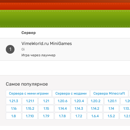
Сервер
VimeWorld.ru MiniGames
1
gi
Игра через лаунчер
Самое популярное
Сервера с мини играми
Сервера с модами
Сервера Minecraft
1.21.3
1.21.1
1.21
1.20.6
1.20.4
1.20.2
1.20.1
1.2
1.16
1.15.2
1.15
1.14.4
1.14.3
1.14.2
1.14
1.13
1.8
1.7.10
1.7.9
1.7.8
1.7.2
1.6.4
1.5.2
1.2.