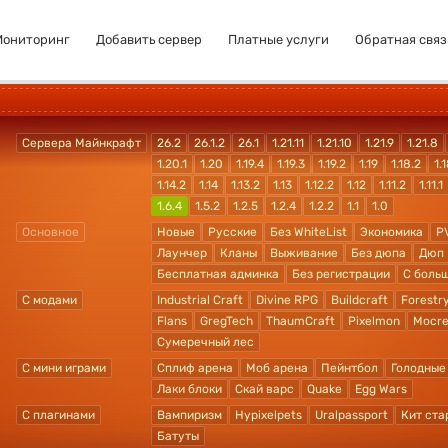
Мониторинг
Добавить сервер
Платные услуги
Обратная связ
Сервера Майнкрафт
26.2
26.1.2
26.1
1.21.11
1.21.10
1.21.9
1.21.8
1.20.1
1.20
1.19.4
1.19.3
1.19.2
1.19
1.18.2
1.1
1.14.2
1.14
1.13.2
1.13
1.12.2
1.12
1.11.2
1.11.1
1.6.4
1.5.2
1.2.5
1.2.4
1.2.2
1.1
1.0
Основное
Новые
Русские
Без WhiteList
Экономика
P
Лаунчер
Кланы
Выживание
Без дюпа
Дюп
Бесплатная админка
Без регистрации
С боль
С модами
Industrial Craft
Divine RPG
Buildcraft
Forestr
Flans
GregTech
ThaumCraft
Pixelmon
Mocre
Сумеречный лес
С мини играми
Сплиф арена
Моб арена
Пейнтбол
Голодные
Лаки блоки
Скай варс
Quake
Egg Wars
С плагинами
Вампиризм
Hypixelpets
Uralpassport
Кит ста
Батуты