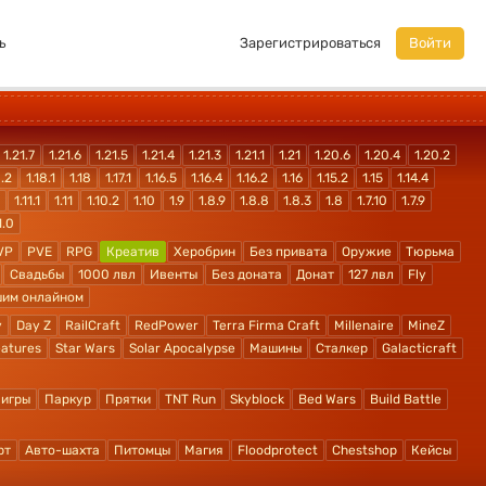
ь
Зарегистрироваться
Войти
1.21.7
1.21.6
1.21.5
1.21.4
1.21.3
1.21.1
1.21
1.20.6
1.20.4
1.20.2
8.2
1.18.1
1.18
1.17.1
1.16.5
1.16.4
1.16.2
1.16
1.15.2
1.15
1.14.4
1.11.1
1.11
1.10.2
1.10
1.9
1.8.9
1.8.8
1.8.3
1.8
1.7.10
1.7.9
1.0
VP
PVE
RPG
Креатив
Херобрин
Без привата
Оружие
Тюрьма
Свадьбы
1000 лвл
Ивенты
Без доната
Донат
127 лвл
Fly
шим онлайном
y
Day Z
RailCraft
RedPower
Terra Firma Craft
Millenaire
MineZ
atures
Star Wars
Solar Apocalypse
Машины
Сталкер
Galacticraft
 игры
Паркур
Прятки
TNT Run
Skyblock
Bed Wars
Build Battle
рт
Авто-шахта
Питомцы
Магия
Floodprotect
Chestshop
Кейсы