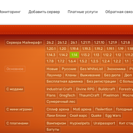
Мониторинг
Добавить сервер
Платные услуги
Обратная связ
Сервера Майнкрафт
26.2
26.1.2
26.1
1.21.11
1.21.10
1.21.9
1.21.8
1.20.1
1.20
1.19.4
1.19.3
1.19.2
1.19.1
1.19
1.1
1.14.3
1.14.2
1.14
1.13.2
1.13
1.12.2
1.12
1.11.2
1.7.8
1.7.2
1.6.4
1.5.2
1.2.5
1.2.4
1.2.2
1.1
Основное
Новые
Русские
Без WhiteList
Экономика
P
Лаунчер
Кланы
Выживание
Без дюпа
Дюп
Бесплатная админка
Без регистрации
С боль
С модами
Industrial Craft
Divine RPG
Buildcraft
Forestr
Flans
GregTech
ThaumCraft
Pixelmon
Mocre
Сумеречный лес
С мини играми
Сплиф арена
Моб арена
Пейнтбол
Голодные
Лаки блоки
Скай варс
Quake
Egg Wars
С плагинами
Вампиризм
Hypixelpets
Uralpassport
Кит ста
Батуты