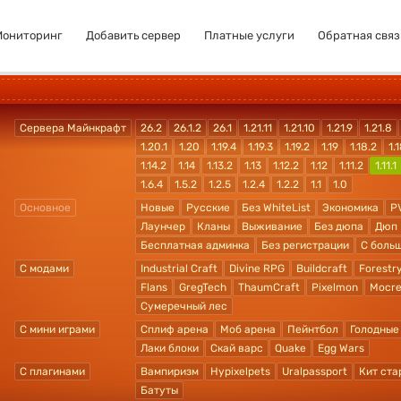
Мониторинг
Добавить сервер
Платные услуги
Обратная связ
Сервера Майнкрафт
26.2
26.1.2
26.1
1.21.11
1.21.10
1.21.9
1.21.8
1.20.1
1.20
1.19.4
1.19.3
1.19.2
1.19
1.18.2
1.1
1.14.2
1.14
1.13.2
1.13
1.12.2
1.12
1.11.2
1.11.1
1.6.4
1.5.2
1.2.5
1.2.4
1.2.2
1.1
1.0
Основное
Новые
Русские
Без WhiteList
Экономика
P
Лаунчер
Кланы
Выживание
Без дюпа
Дюп
Бесплатная админка
Без регистрации
С боль
С модами
Industrial Craft
Divine RPG
Buildcraft
Forestr
Flans
GregTech
ThaumCraft
Pixelmon
Mocre
Сумеречный лес
С мини играми
Сплиф арена
Моб арена
Пейнтбол
Голодные
Лаки блоки
Скай варс
Quake
Egg Wars
С плагинами
Вампиризм
Hypixelpets
Uralpassport
Кит ста
Батуты