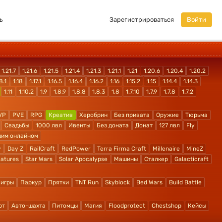
ь
Зарегистрироваться
Войти
1.21.7
1.21.6
1.21.5
1.21.4
1.21.3
1.21.1
1.21
1.20.6
1.20.4
1.20.2
8.1
1.18
1.17.1
1.16.5
1.16.4
1.16.2
1.16
1.15.2
1.15
1.14.4
1.14.3
1.11
1.10.2
1.9
1.8.9
1.8.8
1.8.3
1.8
1.7.10
1.7.9
1.7.8
1.7.2
VP
PVE
RPG
Креатив
Херобрин
Без привата
Оружие
Тюрьма
Свадьбы
1000 лвл
Ивенты
Без доната
Донат
127 лвл
Fly
шим онлайном
y
Day Z
RailCraft
RedPower
Terra Firma Craft
Millenaire
MineZ
atures
Star Wars
Solar Apocalypse
Машины
Сталкер
Galacticraft
 игры
Паркур
Прятки
TNT Run
Skyblock
Bed Wars
Build Battle
рт
Авто-шахта
Питомцы
Магия
Floodprotect
Chestshop
Кейсы