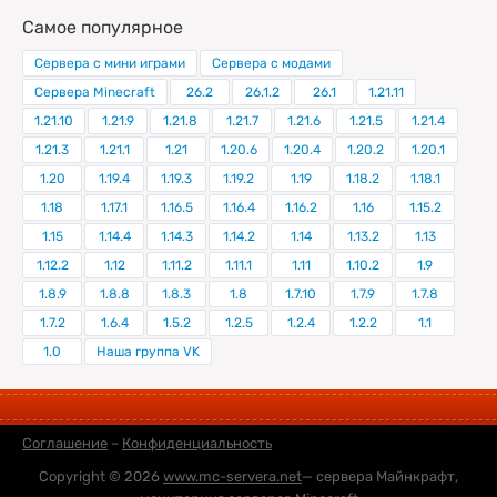
Самое популярное
Сервера с мини играми
Сервера с модами
Сервера Minecraft
26.2
26.1.2
26.1
1.21.11
1.21.10
1.21.9
1.21.8
1.21.7
1.21.6
1.21.5
1.21.4
1.21.3
1.21.1
1.21
1.20.6
1.20.4
1.20.2
1.20.1
1.20
1.19.4
1.19.3
1.19.2
1.19
1.18.2
1.18.1
1.18
1.17.1
1.16.5
1.16.4
1.16.2
1.16
1.15.2
1.15
1.14.4
1.14.3
1.14.2
1.14
1.13.2
1.13
1.12.2
1.12
1.11.2
1.11.1
1.11
1.10.2
1.9
1.8.9
1.8.8
1.8.3
1.8
1.7.10
1.7.9
1.7.8
1.7.2
1.6.4
1.5.2
1.2.5
1.2.4
1.2.2
1.1
1.0
Наша группа VK
Соглашение
–
Конфиденциальность
Copyright © 2026
www.mc-servera.net
— сервера Майнкрафт,