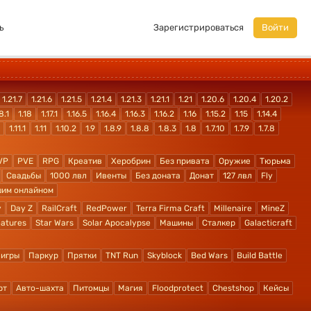
ь
Зарегистрироваться
Войти
1.21.7
1.21.6
1.21.5
1.21.4
1.21.3
1.21.1
1.21
1.20.6
1.20.4
1.20.2
8.1
1.18
1.17.1
1.16.5
1.16.4
1.16.3
1.16.2
1.16
1.15.2
1.15
1.14.4
1.11.1
1.11
1.10.2
1.9
1.8.9
1.8.8
1.8.3
1.8
1.7.10
1.7.9
1.7.8
VP
PVE
RPG
Креатив
Херобрин
Без привата
Оружие
Тюрьма
Свадьбы
1000 лвл
Ивенты
Без доната
Донат
127 лвл
Fly
шим онлайном
y
Day Z
RailCraft
RedPower
Terra Firma Craft
Millenaire
MineZ
atures
Star Wars
Solar Apocalypse
Машины
Сталкер
Galacticraft
 игры
Паркур
Прятки
TNT Run
Skyblock
Bed Wars
Build Battle
рт
Авто-шахта
Питомцы
Магия
Floodprotect
Chestshop
Кейсы