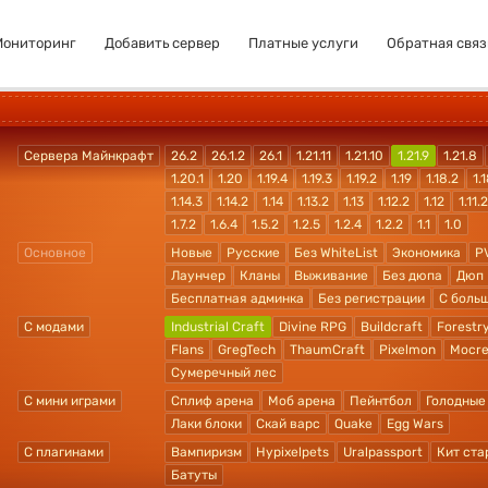
Мониторинг
Добавить сервер
Платные услуги
Обратная связ
Сервера Майнкрафт
26.2
26.1.2
26.1
1.21.11
1.21.10
1.21.9
1.21.8
1.20.1
1.20
1.19.4
1.19.3
1.19.2
1.19
1.18.2
1.1
1.14.3
1.14.2
1.14
1.13.2
1.13
1.12.2
1.12
1.11.2
1.7.2
1.6.4
1.5.2
1.2.5
1.2.4
1.2.2
1.1
1.0
Основное
Новые
Русские
Без WhiteList
Экономика
P
Лаунчер
Кланы
Выживание
Без дюпа
Дюп
Бесплатная админка
Без регистрации
С боль
С модами
Industrial Craft
Divine RPG
Buildcraft
Forestr
Flans
GregTech
ThaumCraft
Pixelmon
Mocre
Сумеречный лес
С мини играми
Сплиф арена
Моб арена
Пейнтбол
Голодные
Лаки блоки
Скай варс
Quake
Egg Wars
С плагинами
Вампиризм
Hypixelpets
Uralpassport
Кит ста
Батуты