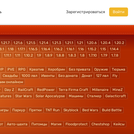
ь
Зарегистрироваться
Войти
1.21.7
1.21.6
1.21.5
1.21.4
1.21.3
1.21.1
1.21
1.20.6
1.20.4
1.20.2
8.1
1.18
1.17.1
1.16.5
1.16.4
1.16.2
1.16.1
1.16
1.15.2
1.15
1.14.4
1.11.1
1.11
1.10.2
1.9
1.8.9
1.8.8
1.8.3
1.8
1.7.10
1.7.9
1.7.8
VP
PVE
RPG
Креатив
Херобрин
Без привата
Оружие
Тюрьма
Свадьбы
1000 лвл
Ивенты
Без доната
Донат
127 лвл
Fly
шим онлайном
y
Day Z
RailCraft
RedPower
Terra Firma Craft
Millenaire
MineZ
atures
Star Wars
Solar Apocalypse
Машины
Сталкер
Galacticraft
 игры
Паркур
Прятки
TNT Run
Skyblock
Bed Wars
Build Battle
рт
Авто-шахта
Питомцы
Магия
Floodprotect
Chestshop
Кейсы