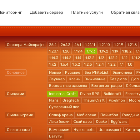
Мониторинг
Добавить сервер
Платные услуги
Обратная связ
Сервера Майнкрафт
26.2
26.1.2
26.1
1.21.11
1.21.10
1.21.9
1.21.8
1.20.1
1.20
1.19.4
1.19.3
1.19.2
1.19
1.18.2
1.1
1.14.3
1.14.2
1.14
1.13.2
1.13
1.12.2
1.12
1.11.2
1.7.2
1.6.4
1.5.2
1.2.5
1.2.4
1.2.2
1.1
1.0
Основное
Новые
Русские
Без WhiteList
Экономика
P
Лаунчер
Кланы
Выживание
Без дюпа
Дюп
Бесплатная админка
Без регистрации
С боль
С модами
Industrial Craft
Divine RPG
Buildcraft
Forestr
Flans
GregTech
ThaumCraft
Pixelmon
Mocre
Сумеречный лес
С мини играми
Сплиф арена
Моб арена
Пейнтбол
Голодные
Лаки блоки
Скай варс
Quake
Egg Wars
С плагинами
Вампиризм
Hypixelpets
Uralpassport
Кит ста
Батуты