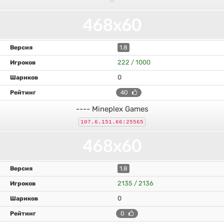
1.8
222 / 1000
0
40
---- Mineplex Games
107.6.151.66:25565
1.8
2135 / 2136
0
0