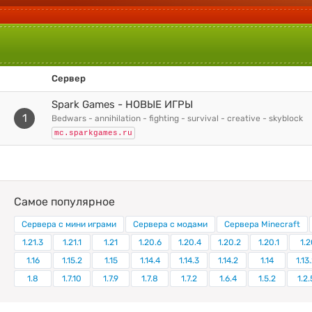
Сервер
Spark Games - НОВЫЕ ИГРЫ
1
bedwars - annihilation - fighting - survival - creative - skyblock
mc.sparkgames.ru
Самое популярное
Сервера с мини играми
Сервера с модами
Сервера Minecraft
1.21.3
1.21.1
1.21
1.20.6
1.20.4
1.20.2
1.20.1
1.2
1.16
1.15.2
1.15
1.14.4
1.14.3
1.14.2
1.14
1.13
1.8
1.7.10
1.7.9
1.7.8
1.7.2
1.6.4
1.5.2
1.2.