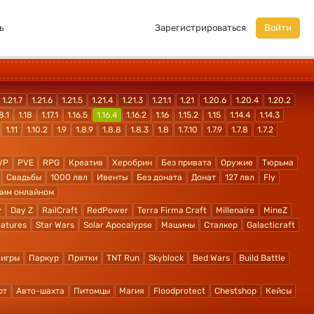
ь
Зарегистрироваться
Войти
1.21.7
1.21.6
1.21.5
1.21.4
1.21.3
1.21.1
1.21
1.20.6
1.20.4
1.20.2
8.1
1.18
1.17.1
1.16.5
1.16.4
1.16.2
1.16
1.15.2
1.15
1.14.4
1.14.3
1.11
1.10.2
1.9
1.8.9
1.8.8
1.8.3
1.8
1.7.10
1.7.9
1.7.8
1.7.2
VP
PVE
RPG
Креатив
Херобрин
Без привата
Оружие
Тюрьма
Свадьбы
1000 лвл
Ивенты
Без доната
Донат
127 лвл
Fly
шим онлайном
y
Day Z
RailCraft
RedPower
Terra Firma Craft
Millenaire
MineZ
atures
Star Wars
Solar Apocalypse
Машины
Сталкер
Galacticraft
 игры
Паркур
Прятки
TNT Run
Skyblock
Bed Wars
Build Battle
рт
Авто-шахта
Питомцы
Магия
Floodprotect
Chestshop
Кейсы