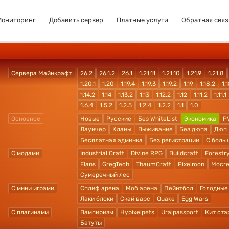
Мониторинг
Добавить сервер
Платные услуги
Обратная связ
Сервера Майнкрафт
26.2
26.1.2
26.1
1.21.11
1.21.10
1.21.9
1.21.8
1.20.1
1.20
1.19.4
1.19.3
1.19.2
1.19
1.18.2
1.1
1.14.2
1.14
1.13.2
1.13
1.12.2
1.12
1.11.2
1.11.1
1.6.4
1.5.2
1.2.5
1.2.4
1.2.2
1.1
1.0
Основное
Новые
Русские
Без WhiteList
Экономика
P
Лаунчер
Кланы
Выживание
Без дюпа
Дюп
Бесплатная админка
Без регистрации
С боль
С модами
Industrial Craft
Divine RPG
Buildcraft
Forestr
Flans
GregTech
ThaumCraft
Pixelmon
Mocre
Сумеречный лес
С мини играми
Сплиф арена
Моб арена
Пейнтбол
Голодные
Лаки блоки
Скай варс
Quake
Egg Wars
С плагинами
Вампиризм
Hypixelpets
Uralpassport
Кит ста
Батуты