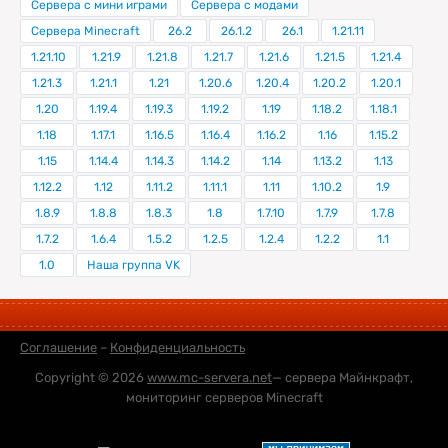
Сервера с мини играми
Сервера с модами
Сервера Minecraft
26.2
26.1.2
26.1
1.21.11
1.21.10
1.21.9
1.21.8
1.21.7
1.21.6
1.21.5
1.21.4
1.21.3
1.21.1
1.21
1.20.6
1.20.4
1.20.2
1.20.1
1.20
1.19.4
1.19.3
1.19.2
1.19
1.18.2
1.18.1
1.18
1.17.1
1.16.5
1.16.4
1.16.2
1.16
1.15.2
1.15
1.14.4
1.14.3
1.14.2
1.14
1.13.2
1.13
1.12.2
1.12
1.11.2
1.11.1
1.11
1.10.2
1.9
1.8.9
1.8.8
1.8.3
1.8
1.7.10
1.7.9
1.7.8
1.7.2
1.6.4
1.5.2
1.2.5
1.2.4
1.2.2
1.1
1.0
Наша группа VK
Соглашение
–
Конфиденциальность
Copyright © 2026
www.mc-servera.net
— сервера Майнкрафт,
мониторинг серверов Minecraft