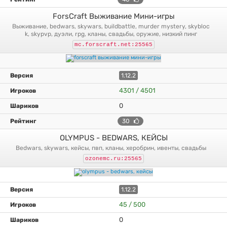
ForsCraft Выживание Мини-игры
выживание, bedwars, skywars, buildbattle, murder mystery, skybloc
k, skypvp, дуэли, rpg, кланы, свадьбы, оружие, низкий пинг
mc.forscraft.net:25565
1.12.2
4301 / 4501
0
30
OLYMPUS - BEDWARS, КЕЙСЫ
bedwars, skywars, кейсы, пвп, кланы, херобрин, ивенты, свадьбы
ozonemc.ru:25565
1.12.2
45 / 500
0