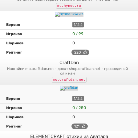
mc.hyneo.ru
1.12.2
0 / 99
0
220
CraftDan
наш айпи mc.craftdan.net - донат shop.craftdan.net - присоединяй
ся к нам
mc.craftdan.net
1.12.2
0 / 250
0
121
ELEMENTCRAFT стихии из Аватара