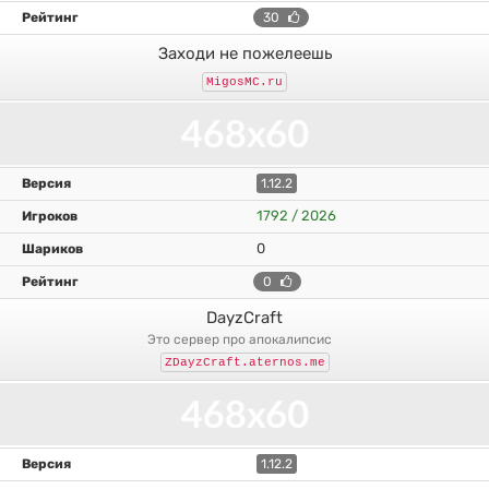
30
Заходи не пожелеешь
MigosMC.ru
1.12.2
1792 / 2026
0
0
DayzCraft
это сервер про апокалипсис
ZDayzCraft.aternos.me
1.12.2