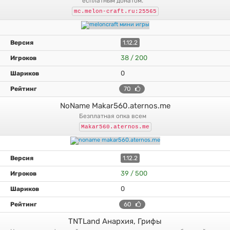
есплатным донатом.
mc.melon-craft.ru:25565
1.12.2
38 / 200
0
70
NoName Makar560.aternos.me
безплатная опка всем
Makar560.aternos.me
1.12.2
39 / 500
0
60
TNTLand Анархия, Грифы