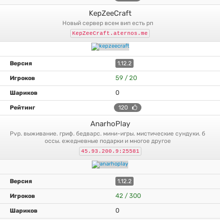
KepZeeCraft
новый сервер всем вип есть рп
KepZeeCraft.aternos.me
1.12.2
59 / 20
0
120
AnarhoPlay
pvp. выживание. гриф. бедварс. мини-игры. мистические сундуки. б
оссы. ежедневные подарки и многое другое
45.93.200.9:25581
1.12.2
42 / 300
0