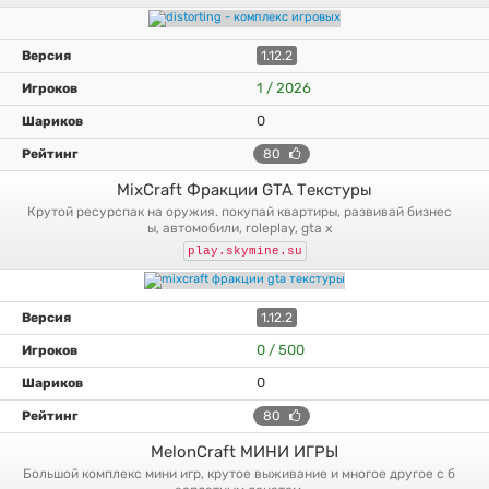
1.12.2
1 / 2026
0
80
MixCraft Фракции GTA Текстуры
крутой ресурспак на оружия. покупай квартиры, развивай бизнес
ы, автомобили, roleplay, gta x
play.skymine.su
1.12.2
0 / 500
0
80
MelonCraft МИНИ ИГРЫ
большой комплекс мини игр, крутое выживание и многое другое с б