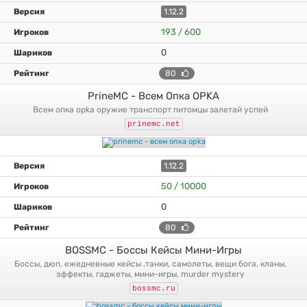
1.12.2
193 / 600
0
80
PrineMC - Всем Опка OPKA
всем опка opka оружие транспорт питомцы залетай успей
prinemc.net
1.12.2
50 / 10000
0
80
BOSSMC - Боссы Кейсы Мини-Игры
боссы, дюп, ежедневные кейсы ,танки, самолеты, вещи бога, кланы,
эффекты, гаджеты, мини-игры, murder mystery
bossmc.ru