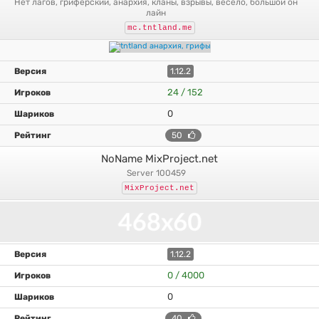
нет лагов, гриферский, анархия, кланы, взрывы, весело, большой он
лайн
mc.tntland.me
1.12.2
24 / 152
0
50
NoName MixProject.net
server 100459
MixProject.net
1.12.2
0 / 4000
0
40