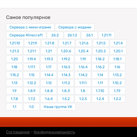
Самое популярное
Сервера с мини играми
Сервера с модами
Сервера Minecraft
26.2
26.1.2
26.1
1.21.11
1.21.10
1.21.9
1.21.8
1.21.7
1.21.6
1.21.5
1.21.4
1.21.3
1.21.1
1.21
1.20.6
1.20.4
1.20.2
1.20.1
1.20
1.19.4
1.19.3
1.19.2
1.19
1.18.2
1.18.1
1.18
1.17.1
1.17
1.16.5
1.16.4
1.16.2
1.16
1.15.2
1.15
1.14.4
1.14.3
1.14.2
1.14
1.13.2
1.13
1.12.2
1.12
1.11.2
1.11.1
1.11
1.10.2
1.9
1.8.9
1.8.8
1.8.3
1.8
1.7.10
1.7.9
1.7.8
1.7.2
1.6.4
1.5.2
1.2.5
1.2.4
1.2.2
1.1
1.0
Наша группа VK
Соглашение
–
Конфиденциальность