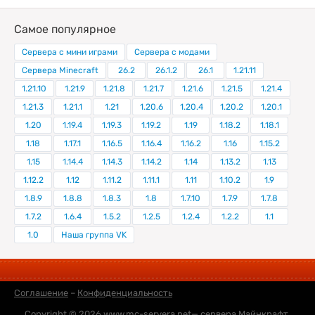
Самое популярное
Сервера с мини играми
Сервера с модами
Сервера Minecraft
26.2
26.1.2
26.1
1.21.11
1.21.10
1.21.9
1.21.8
1.21.7
1.21.6
1.21.5
1.21.4
1.21.3
1.21.1
1.21
1.20.6
1.20.4
1.20.2
1.20.1
1.20
1.19.4
1.19.3
1.19.2
1.19
1.18.2
1.18.1
1.18
1.17.1
1.16.5
1.16.4
1.16.2
1.16
1.15.2
1.15
1.14.4
1.14.3
1.14.2
1.14
1.13.2
1.13
1.12.2
1.12
1.11.2
1.11.1
1.11
1.10.2
1.9
1.8.9
1.8.8
1.8.3
1.8
1.7.10
1.7.9
1.7.8
1.7.2
1.6.4
1.5.2
1.2.5
1.2.4
1.2.2
1.1
1.0
Наша группа VK
Соглашение
–
Конфиденциальность
Copyright © 2026
www.mc-servera.net
— сервера Майнкрафт,