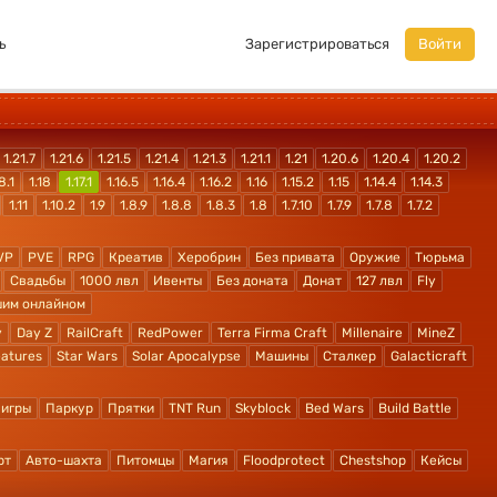
ь
Зарегистрироваться
Войти
1.21.7
1.21.6
1.21.5
1.21.4
1.21.3
1.21.1
1.21
1.20.6
1.20.4
1.20.2
8.1
1.18
1.17.1
1.16.5
1.16.4
1.16.2
1.16
1.15.2
1.15
1.14.4
1.14.3
1.11
1.10.2
1.9
1.8.9
1.8.8
1.8.3
1.8
1.7.10
1.7.9
1.7.8
1.7.2
VP
PVE
RPG
Креатив
Херобрин
Без привата
Оружие
Тюрьма
Свадьбы
1000 лвл
Ивенты
Без доната
Донат
127 лвл
Fly
шим онлайном
y
Day Z
RailCraft
RedPower
Terra Firma Craft
Millenaire
MineZ
atures
Star Wars
Solar Apocalypse
Машины
Сталкер
Galacticraft
 игры
Паркур
Прятки
TNT Run
Skyblock
Bed Wars
Build Battle
рт
Авто-шахта
Питомцы
Магия
Floodprotect
Chestshop
Кейсы