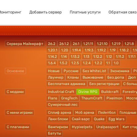
Мониторинг
Добавить сервер
Платные услуги
Обратная связ
Сервера Майнкрафт
26.2
26.1.2
26.1
1.21.11
1.21.10
1.21.9
1.21.8
1.20.1
1.20
1.19.4
1.19.3
1.19.2
1.19
1.18.2
1.1
1.14.2
1.14
1.13.2
1.13
1.12.2
1.12
1.11.2
1.11.1
1.6.4
1.5.2
1.2.5
1.2.4
1.2.2
1.1
1.0
Основное
Новые
Русские
Без WhiteList
Экономика
P
Лаунчер
Кланы
Выживание
Без дюпа
Дюп
Бесплатная админка
Без регистрации
С боль
С модами
Industrial Craft
Divine RPG
Buildcraft
Forestr
Flans
GregTech
ThaumCraft
Pixelmon
Mocre
Сумеречный лес
С мини играми
Сплиф арена
Моб арена
Пейнтбол
Голодные
Лаки блоки
Скай варс
Quake
Egg Wars
С плагинами
Вампиризм
Hypixelpets
Uralpassport
Кит ста
Батуты