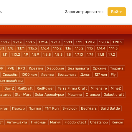
ь
Зарегистрироваться
Войти
1.21.7
1.21.6
1.21.5
1.21.4
1.21.3
1.21.1
1.21
1.20.6
1.20.4
1.20.2
8.1
1.18
1.17.1
1.16.5
1.16.4
1.16.2
1.16
1.15.2
1.15
1.14.4
1.14.3
1.11
1.10.2
1.9
1.8.9
1.8.8
1.8.3
1.8
1.7.10
1.7.9
1.7.8
1.7.2
VP
PVE
RPG
Креатив
Херобрин
Без привата
Оружие
Тюрьма
Свадьбы
1000 лвл
Ивенты
Без доната
Донат
127 лвл
Fly
шим онлайном
y
Day Z
RailCraft
RedPower
Terra Firma Craft
Millenaire
MineZ
atures
Star Wars
Solar Apocalypse
Машины
Сталкер
Galacticraft
 игры
Паркур
Прятки
TNT Run
Skyblock
Bed Wars
Build Battle
рт
Авто-шахта
Питомцы
Магия
Floodprotect
Chestshop
Кейсы