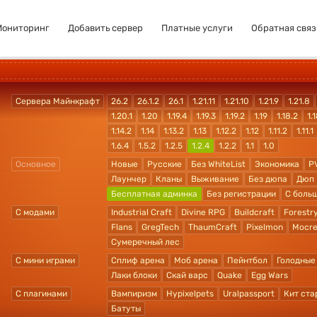
Мониторинг
Добавить сервер
Платные услуги
Обратная связ
Сервера Майнкрафт
26.2
26.1.2
26.1
1.21.11
1.21.10
1.21.9
1.21.8
1.20.1
1.20
1.19.4
1.19.3
1.19.2
1.19
1.18.2
1.1
1.14.2
1.14
1.13.2
1.13
1.12.2
1.12
1.11.2
1.11.1
1.6.4
1.5.2
1.2.5
1.2.4
1.2.2
1.1
1.0
Основное
Новые
Русские
Без WhiteList
Экономика
P
Лаунчер
Кланы
Выживание
Без дюпа
Дюп
Бесплатная админка
Без регистрации
С боль
С модами
Industrial Craft
Divine RPG
Buildcraft
Forestr
Flans
GregTech
ThaumCraft
Pixelmon
Mocre
Сумеречный лес
С мини играми
Сплиф арена
Моб арена
Пейнтбол
Голодные
Лаки блоки
Скай варс
Quake
Egg Wars
С плагинами
Вампиризм
Hypixelpets
Uralpassport
Кит ста
Батуты